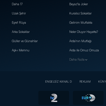
Daha 17
Beyaz'la Joker
Uzak Şehir
Kuralsız Sokaklar
Eşref Rüya
Gelinim Mutfakta
Arka Sokaklar
Neler Oluyor Hayatta?
Güller ve Günahlar
Arda'nın Mutfağı
Aşk-ı Memnu
Arda ile Omuz Omuza
Daha Fazla
ENGELSİZ KANAL D
REKLAM
KÜN