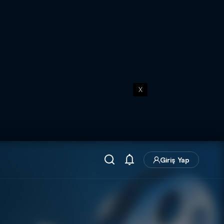
X
Giriş Yap