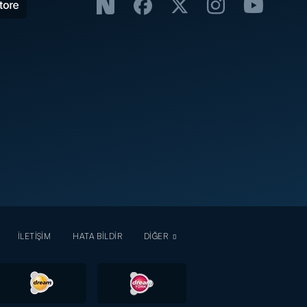
İLETİŞİM
HATA BİLDİR
DİĞER