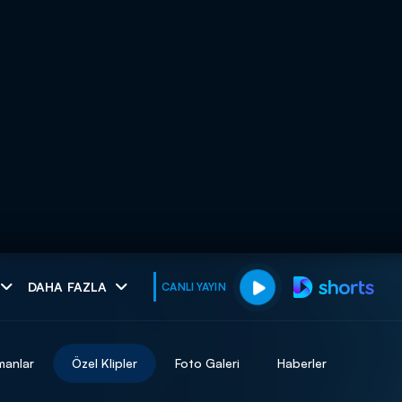
muhteşem ikili
DAHA FAZLA
CANLI YAYIN
I
manlar
Özel Klipler
Foto Galeri
Haberler