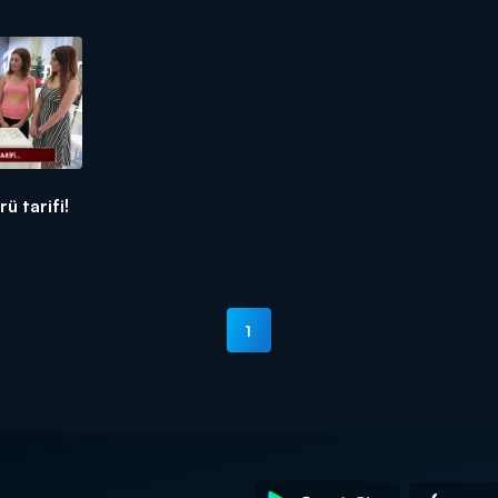
ü tarifi!
1