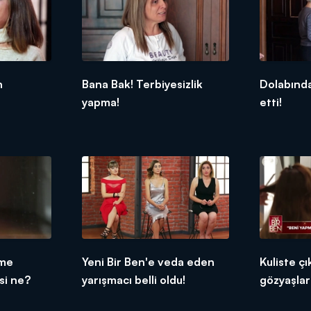
n
Bana Bak! Terbiyesizlik
Dolabında
yapma!
etti!
ime
Yeni Bir Ben'e veda eden
Kuliste ç
si ne?
yarışmacı belli oldu!
gözyaşlar