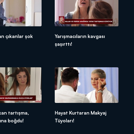
n çıkanlar şok
Yarışmacıların kavgası
şaşırttı!
ıkan tartışma,
Hayat Kurtaran Makyaj
ına boğdu!
Tüyoları!