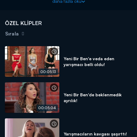
daha fazla oku
alışverişlerinde ucun olana yöneldiği gündeme geldi. Bu
suçlamalar karşısında sinirleri bozulan Selma, stüdyoyu terk etti!
İşte Selma'nın zor anları...
ÖZEL KLİPLER
Sırala
Yeni Bir Ben'e veda eden
yarışmacı belli oldu!
00:05:13
Yeni Bir Ben'de beklenmedik
ayrılık!
00:05:04
Yarışmacıların kavgası şaşırttı!