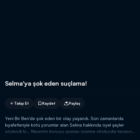
Selma'ya şok eden suçlama!
Takip Et
Kaydet
Paylaş
Yeni Bir Ben'de şok eden bir olay yaşandı. Son zamanlarda
kıyafetleriyle kötü yorumlar alan Selma hakkında öyel şeyler
söylendi ki... Nesrin'in konuyu açması üzerine stüdyoda tansiyon
yükseldi. Selma'nın arttırdığı paraları biriktirdiğini ve bu yüzden