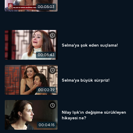
00:05:03
Selma'ya şok eden suçlama!
00:05:43
Selma'ya büyük sürpriz!
00:02:39
Nilay Işık'ın değişime sürükleyen
hikayesi ne?
00:04:15