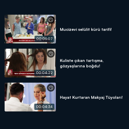
Mucizevi selülit kürü tarifi!
00:05:07
Kuliste çıkan tartışma,
gözyaşlarına boğdu!
00:04:22
Hayat Kurtaran Makyaj Tüyoları!
00:04:34