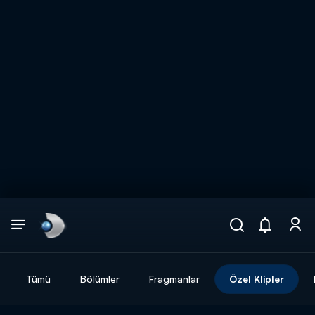
Arama
muhteşem ikili
ARAMA SONUÇLARI
Tümü
Bölümler
Fragmanlar
Özel Klipler
DİĞER SONUÇLAR