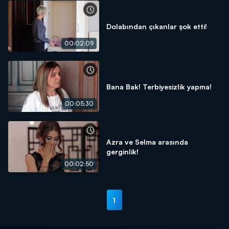
Dolabından çıkanlar şok etti!
00:02:09
Bana Bak! Terbiyesizlik yapma!
00:05:30
Azra ve Selma arasında
gerginlik!
00:02:50
1