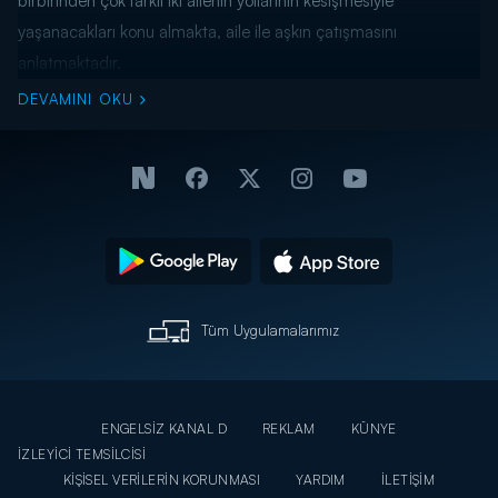
birbirinden çok farklı iki ailenin yollarının kesişmesiyle
yaşanacakları konu almakta, aile ile aşkın çatışmasını
anlatmaktadır.
DEVAMINI OKU
Tüm Uygulamalarımız
ENGELSİZ KANAL D
REKLAM
KÜNYE
İZLEYİCİ TEMSİLCİSİ
KİŞİSEL VERİLERİN KORUNMASI
YARDIM
İLETİŞİM