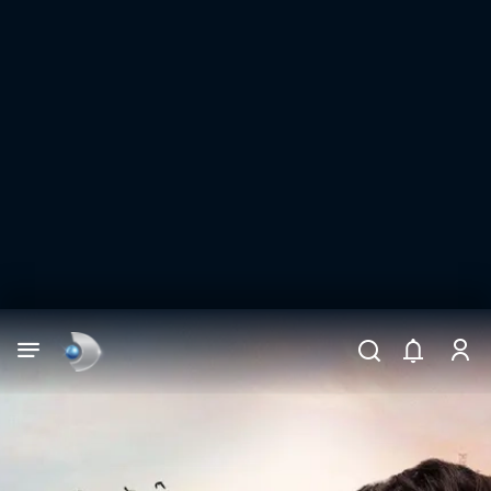
Arama
muhteşem ikili
ARAMA SONUÇLARI
DİĞER SONUÇLAR