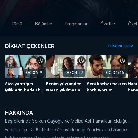
Tümü
Bölümler
Fragmanlar
Özetler
Özel 
DİKKAT ÇEKENLER
TÜMÜNÜ GÖR
00:06:19
00:04:52
00:04:45
Size yaptığım
Benim yüzümden
Seni kaybetmekten
Hast
iyiliklerin bedeli bu
yuvan yıkılmasın!
korkuyorum!
bana
mu?
HAKKINDA
Başrollerinde Serkan Çayoğlu ve Melisa Aslı Pamuk'un olduğu,
yapımcılığını OJO Pictures'ın üstelendiği Yeni Hayat dizisinde