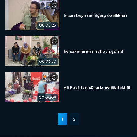
İnsan beyninin ilginç özellikleri
00:05:23
Ev sakinlerinin hafıza oyunu!
00:06:37
Ali Fuat'tan sürpriz evlilik teklifi!
00:05:09
1
2