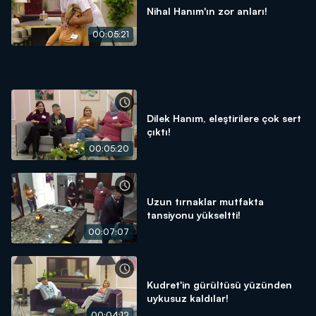
Nihal Hanım'ın zor anları!
00:05:21
Dilek Hanım, eleştirilere çok sert
çıktı!
00:05:20
Uzun tırnaklar mutfakta
tansiyonu yükseltti!
00:07:07
Kudret'in gürültüsü yüzünden
uykusuz kaldılar!
00:04:12