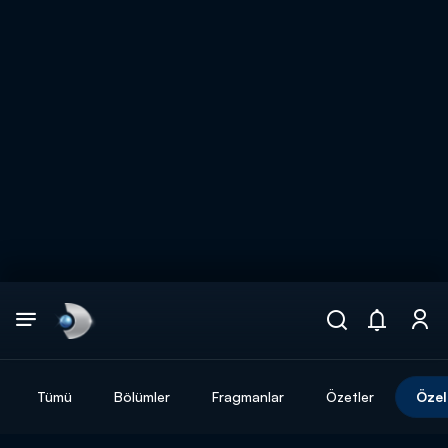
Arama
muhteşem ikili
ARAMA SONUÇLARI
Tümü
Bölümler
Fragmanlar
Özetler
Özel
DİĞER SONUÇLAR