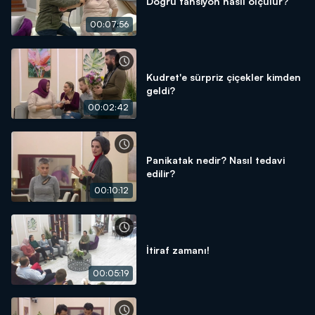
Doğru tansiyon nasıl ölçülür?
00:07:56
Kudret'e sürpriz çiçekler kimden
geldi?
00:02:42
Panikatak nedir? Nasıl tedavi
edilir?
00:10:12
İtiraf zamanı!
00:05:19