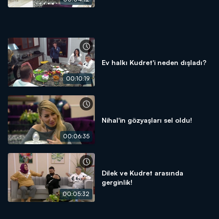
Ev halkı Kudret'i neden dışladı?
00:10:19
Nihal'in gözyaşları sel oldu!
00:06:35
Dilek ve Kudret arasında
gerginlik!
00:05:32