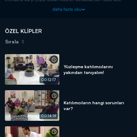
Birbirini tanımayan yedi farklı kişinin sağlık sorunları ve hayata
daha fazla oku
tutunma çabalarının ekrana geleceği “Yüzleşme”, Doç. Dr. Oytun
Erbaş’ın moderatörlüğü ile Kanal D’de...
ÖZEL KLİPLER
Sırala
Yüzleşme katılımcılarını
yakından tanıyalım!
00:12:17
Katılımcıların hangi sorunları
var?
00:14:19