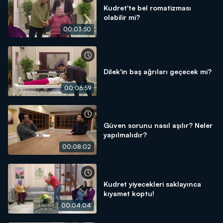
Kudret'te bel romatizması
olabilir mi?
00:03:50
Dilek'in baş ağrıları geçecek mi?
00:06:59
Güven sorunu nasıl aşılır? Neler
yapılmalıdır?
00:08:02
Kudret yiyecekleri saklayınca
kıyamet koptu!
00:04:04