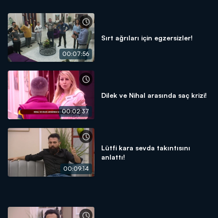
Sırt ağrıları için egzersizler!
00:07:56
Dilek ve Nihal arasında saç krizi!
00:02:37
Lütfi kara sevda takıntısını
anlattı!
00:09:14