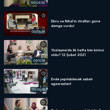
00:04:52
Ebru ve Nihal'in itirafları güne
damga vurdu!
00:06:38
Yüzleşme'de ilk hafta kim birinci
oldu? 12 Şubat 2021
00:10:16
Evde yapılabilecek sabah
egzersizleri!
00:05:55