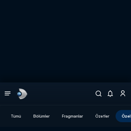
Arama
muhteşem ikili
ARAMA SONUÇLARI
Tümü
Bölümler
Fragmanlar
Özetler
Özel
DİĞER SONUÇLAR