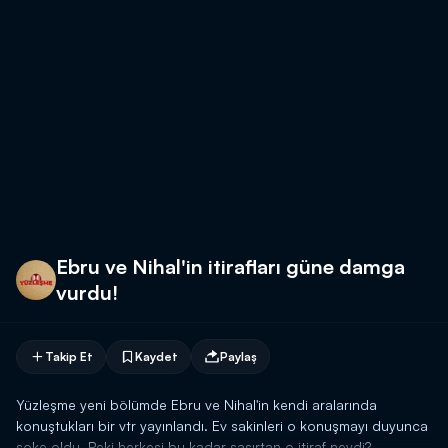
Ebru ve Nihal'in itirafları güne damga
vurdu!
Takip Et
Kaydet
Paylaş
Yüzleşme yeni bölümde Ebru ve Nihal'in kendi aralarında
konuştukları bir vtr yayınlandı. Ev sakinleri o konuşmayı duyunca
şoke oldu. Peki herkesi bu kadar şaşırtan o itiraf neydi?