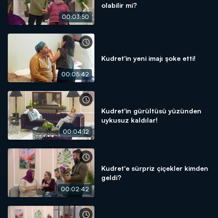
olabilir mi?
00:03:50
Kudret'in yeni imajı şoke etti!
00:05:42
Kudret'in gürültüsü yüzünden
uykusuz kaldılar!
00:04:12
Kudret'e sürpriz çiçekler kimden
geldi?
00:02:42