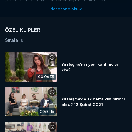
Birbirini tanımayan yedi farklı kişinin sağlık sorunları ve hayata
daha fazla oku
tutunma çabalarının ekrana geleceği “Yüzleşme”, Doç. Dr. Oytun
Erbaş’ın moderatörlüğü ile Kanal D’de...
ÖZEL KLİPLER
Sırala
Yüzleşme'nin yeni katılımcısı
kim?
00:06:35
Yüzleşme'de ilk hafta kim birinci
oldu? 12 Şubat 2021
00:10:16