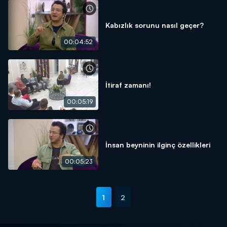
Kabızlık sorunu nasıl geçer?
00:04:52
İtiraf zamanı!
00:05:19
İnsan beyninin ilginç özellikleri
00:05:23
1
2