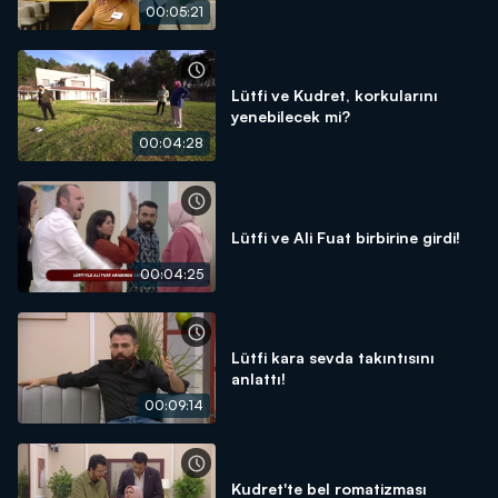
00:05:21
Lütfi ve Kudret, korkularını
yenebilecek mi?
00:04:28
Lütfi ve Ali Fuat birbirine girdi!
00:04:25
Lütfi kara sevda takıntısını
anlattı!
00:09:14
Kudret'te bel romatizması