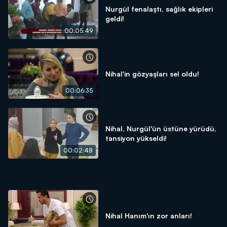
Nurgül fenalaştı, sağlık ekipleri
geldi!
00:05:49
Nihal'in gözyaşları sel oldu!
00:06:35
Nihal, Nurgül'ün üstüne yürüdü,
tansiyon yükseldi!
00:02:48
Nihal Hanım'ın zor anları!