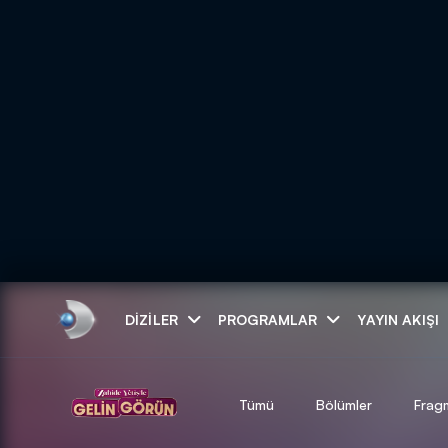
Arama
DIZILER
PROGRAMLAR
YAYIN AKIŞI
ARAMA SONUÇLAR
Tümü
Bölümler
Frag