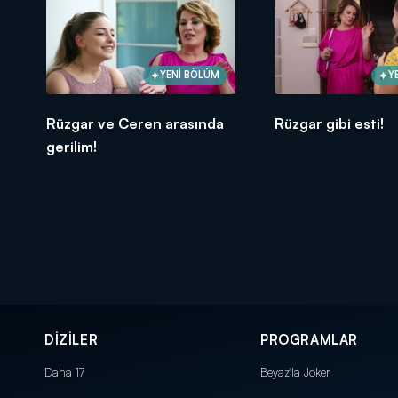
YENİ BÖLÜM
Y
Rüzgar ve Ceren arasında
Rüzgar gibi esti!
gerilim!
DİZİLER
PROGRAMLAR
Daha 17
Beyaz'la Joker