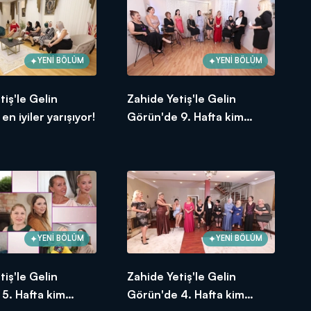
YENİ BÖLÜM
YENİ BÖLÜM
tiş'le Gelin
Zahide Yetiş'le Gelin
n iyiler yarışıyor!
Görün'de 9. Hafta kim
birinci oldu? 30 Ekim 2020
YENİ BÖLÜM
YENİ BÖLÜM
tiş'le Gelin
Zahide Yetiş'le Gelin
5. Hafta kim
Görün'de 4. Hafta kim