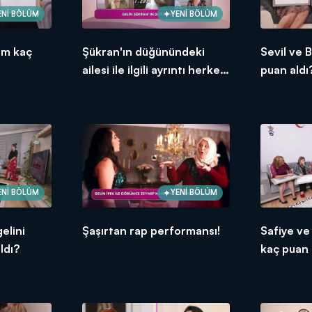
ENİ BÖLÜM
YENİ BÖLÜM
ım kaç
Şükran'ın düğünündeki
Sevil ve 
ailesi ile ilgili ayrıntı herkesi
puan aldı
şoke etti!
ENİ BÖLÜM
YENİ BÖLÜM
elini
Şaşırtan rap performansı!
Safiye ve
ldı?
kaç puan 