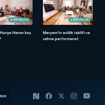
YENİ BÖLÜM
YENİ BÖLÜM
 Huriye Hanım kaç
Meryem'in evlilik teklifi ve
?
sahne performansı!