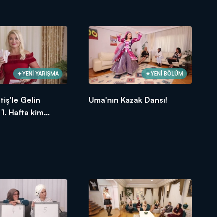
ldu? 2 Ekim 2020
birinci oldu? 25 Eylül 2020
YENİ YARIŞMA
YENİ BÖLÜM
tiş'le Gelin
Uma'nın Kazak Dansı!
1. Hafta kim
ldu? 4 Eylül 2020