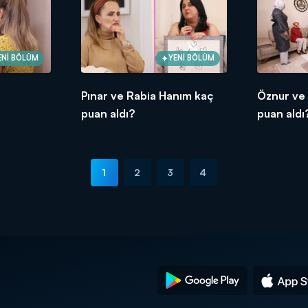
ENİ BÖLÜM
YENİ BÖLÜM
Pınar ve Rabia Hanım kaç
Öznur ve
puan aldı?
puan aldı
1
2
3
4