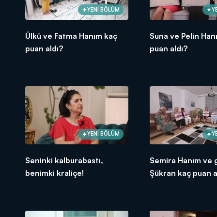
YENİ BÖLÜM
Y
Ülkü ve Fatma Hanım kaç
Suna ve Pelin Han
puan aldı?
puan aldı?
YENİ BÖLÜM
Y
Seninki kalburabastı,
Semira Hanım ve g
benimki kraliçe!
Şükran kaç puan a