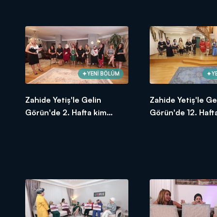
birinci oldu? 23 Ekim 2020
birinci oldu? 16 
YENİ BÖLÜM
Y
Zahide Yetiş'le Gelin
Zahide Yetiş'le Ge
Görün'de 2. Hafta kim
Görün'de 12. Haft
birinci oldu? 11 Eylül 2020
birinci oldu? 20 K
2020