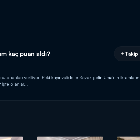
m kaç puan aldı?
Takip 
u puanları veriliyor. Peki kayınvalideler Kazak gelin Uma'nın ikramları
şte o anlar...
er ile hamaratlığına, temizliğine ve misafirperverliğine en güvenen gel
r.