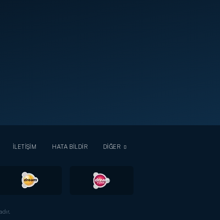
İLETİŞİM
HATA BİLDİR
DİĞER
dır.