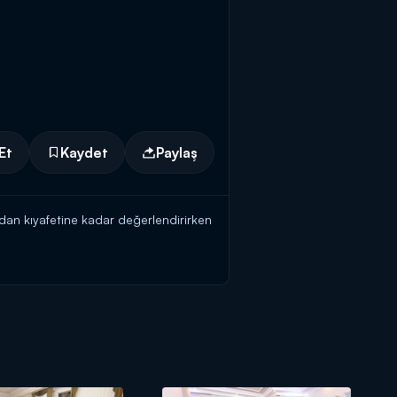
Et
Kaydet
Paylaş
ndan kıyafetine kadar değerlendirirken
inler,
"Zahide Yetiş'le Gelin