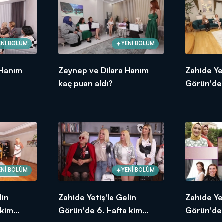
ENİ BÖLÜM
YENİ BÖLÜM
 Hanım
Zeynep ve Dilara Hanım
Zahide Ye
kaç puan aldı?
Görün'de e
ENİ BÖLÜM
YENİ BÖLÜM
lin
Zahide Yetiş'le Gelin
Zahide Ye
 kim
Görün'de 6. Hafta kim
Görün'de 