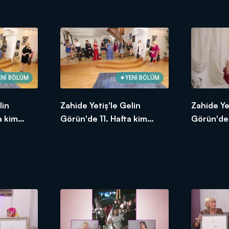
Ekim 2020
birinci oldu? 9 Ekim 2020
birinci o
ENİ BÖLÜM
YENİ BÖLÜM
lin
Zahide Yetiş'le Gelin
Zahide Ye
a kim
Görün'de 11. Hafta kim
Görün'de 
asım
birinci oldu? 13 Kasım 2020
birinci o