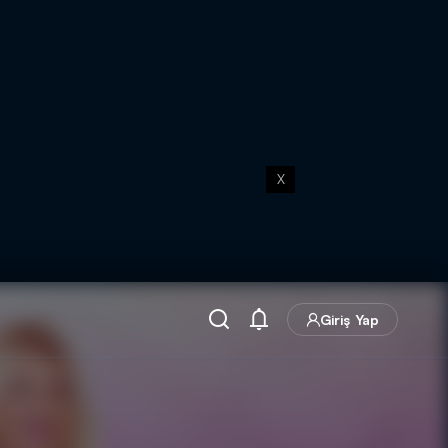
X
Giriş Yap