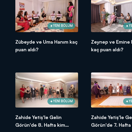
YENİ BÖLÜM
Y
Zübeyde ve Uma Hanım kaç
Zeynep ve Emine
puan aldı?
kaç puan aldı?
YENİ BÖLÜM
Y
Zahide Yetiş'le Gelin
Zahide Yetiş'le Ge
Görün'de 8. Hafta kim
Görün'de 7. Hafta