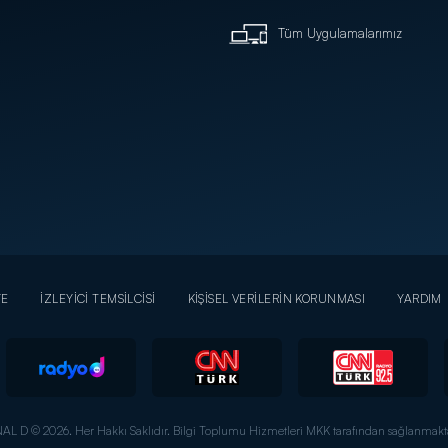
Tüm Uygulamalarımız
YE
İZLEYİCİ TEMSİLCİSİ
KİŞİSEL VERİLERİN KORUNMASI
YARDIM
AL D © 2026. Her Hakkı Saklıdır.
Bilgi Toplumu Hizmetleri MKK tarafından sağlanmakta