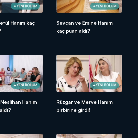
YENİ BÖLÜM
YENİ BÖLÜM
Betül Hanım kaç
Sevcan ve Emine Hanım
?
kaç puan aldı?
YENİ BÖLÜM
YENİ BÖLÜM
 Neslihan Hanım
Rüzgar ve Merve Hanım
aldı?
birbirine girdi!