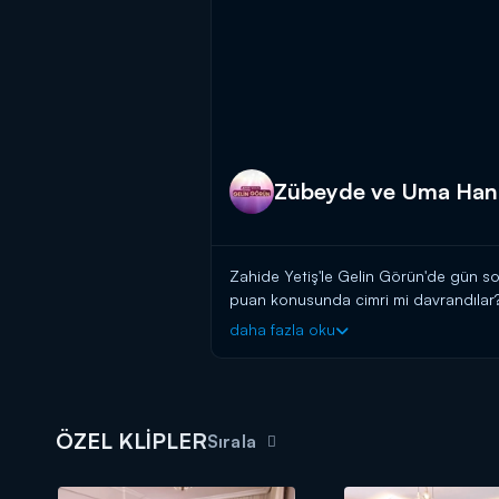
Zübeyde ve Uma Hanı
Zahide Yetiş'le Gelin Görün'de gün son
puan konusunda cimri mi davrandılar? İ
daha fazla oku
Moda konusunda en iddialı kayınvalidel
Görün"
de, Kanal D ekranında yarışıyo
ÖZEL KLİPLER
Sırala