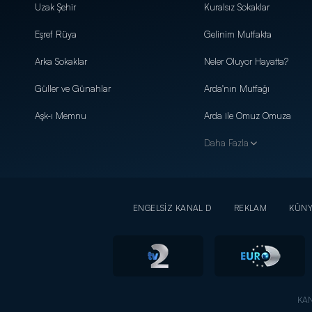
Uzak Şehir
Kuralsız Sokaklar
Eşref Rüya
Gelinim Mutfakta
Arka Sokaklar
Neler Oluyor Hayatta?
Güller ve Günahlar
Arda'nın Mutfağı
Aşk-ı Memnu
Arda ile Omuz Omuza
Daha Fazla
ENGELSİZ KANAL D
REKLAM
KÜN
KAN