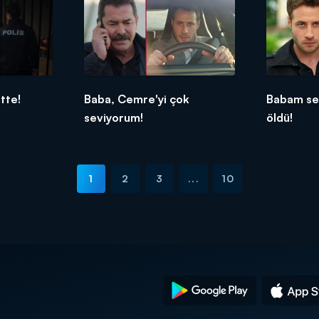
tte!
Baba, Cemre'yi çok
Babam se
seviyorum!
öldü!
1
2
3
...
10