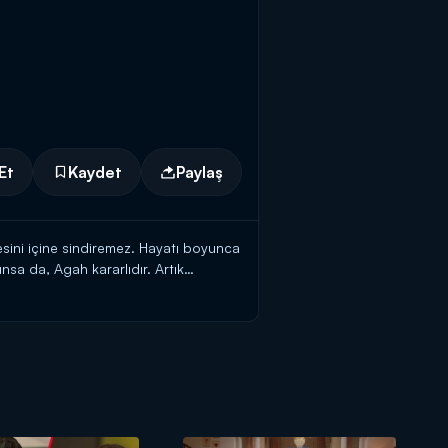
Et
Kaydet
Paylaş
esini içine sindiremez. Hayatı boyunca
a da, Agah kararlıdır. Artık
ük yarayı daha sonra alır. Agah'ı
eri ve duydukları karşısında şok olur.