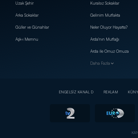
Uzak Şehir
Kuralsız Sokaklar
Arka Sokaklar
Gelinim Mutfakta
Güller ve Günahlar
Neler Oluyor Hayatta?
Aşk-ı Memnu
Arda'nın Mutfağı
Arda ile Omuz Omuza
Daha Fazla
ENGELSİZ KANAL D
REKLAM
KÜN
KAN