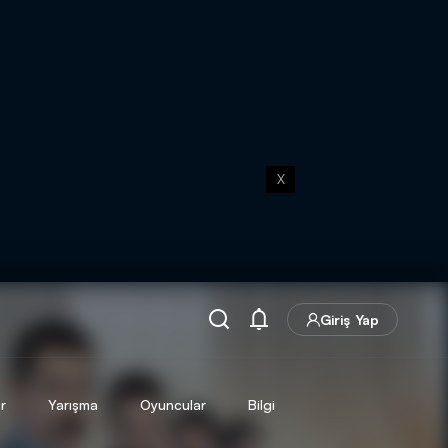
X
Giriş Yap
r
Yarışma
Oyuncular
Bilgi