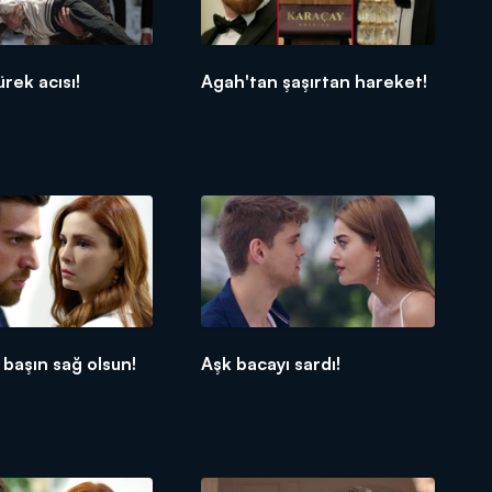
rek acısı!
Agah'tan şaşırtan hareket!
 başın sağ olsun!
Aşk bacayı sardı!