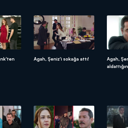
enk'ten
Agah, Şeniz'i sokağa attı!
Agah, Şen
aldattığı