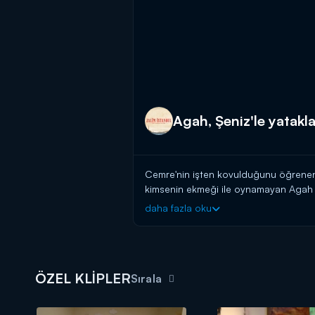
Agah, Şeniz'le yataklar
Cemre'nin işten kovulduğunu öğrenen Ag
kimsenin ekmeği ile oynamayan Agah b
arkasından iş çeviren eşi Şeniz'e dur 
daha fazla oku
kadınlığıyla tekrar etkisi almaya çalış
Agah, çalışan kadına başka bir odanın 
ÖZEL KLİPLER
Sırala