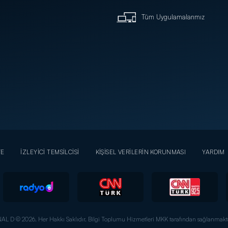
Tüm Uygulamalarımız
YE
İZLEYİCİ TEMSİLCİSİ
KİŞİSEL VERİLERİN KORUNMASI
YARDIM
AL D © 2026. Her Hakkı Saklıdır.
Bilgi Toplumu Hizmetleri MKK tarafından sağlanmakta