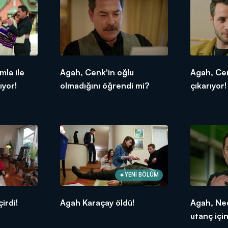
la ile
Agah, Cenk'in oğlu
Agah, Ce
ıyor!
olmadığını öğrendi mi?
çıkarıyor!
YENİ BÖLÜM
irdi!
Agah Karaçay öldü!
Agah, Ned
utanç içi