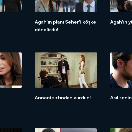
Agah'ın planı Seher'i köşke
Agah'ın yü
döndürdü!
Anneni sırtından vurdun!
Asıl senin