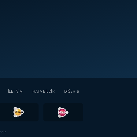
İLETİŞİM
HATA BİLDİR
DİĞER
dır.