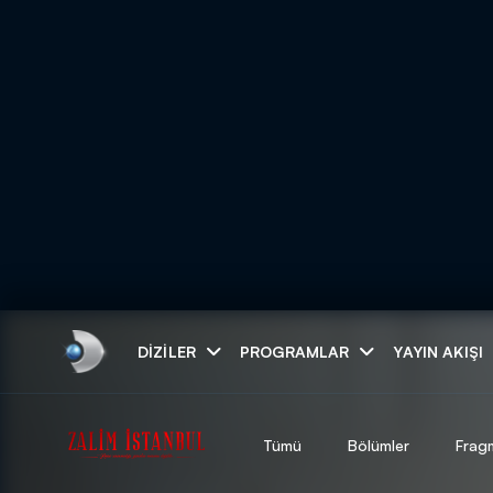
Arama
DIZILER
PROGRAMLAR
YAYIN AKIŞI
ARAMA SONUÇLAR
Tümü
Bölümler
Frag