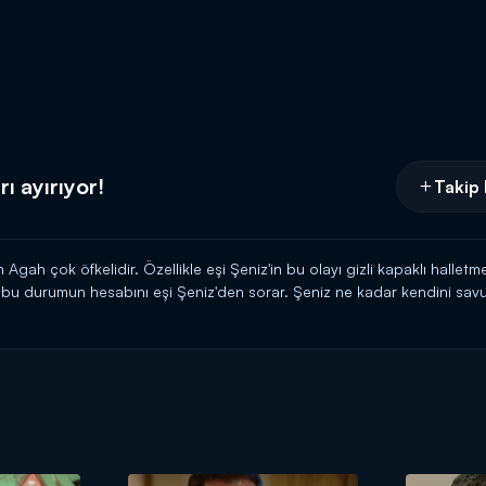
ı ayırıyor!
Takip 
ah çok öfkelidir. Özellikle eşi Şeniz'in bu olayı gizli kapaklı halletm
u durumun hesabını eşi Şeniz'den sorar. Şeniz ne kadar kendini savuns
demenin zamanı gelmiştir. Şeniz bu olayı ufak sıyrıklarla atlatsa da büy
ır. Özellikle onun için süslenir ve yatak odasında Agah'ı bekler. Gördükl
kendisi için hazırlanmasını söyler...