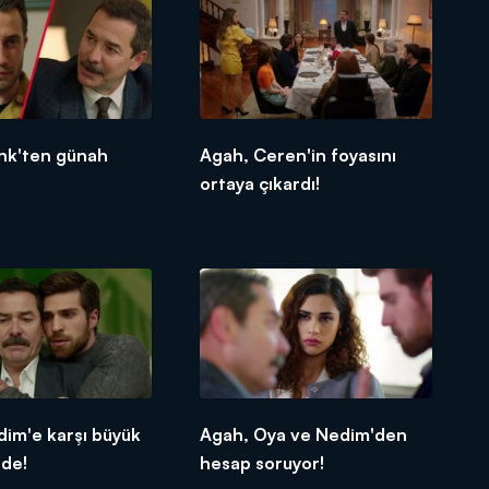
nk'ten günah
Agah, Ceren'in foyasını
ortaya çıkardı!
im'e karşı büyük
Agah, Oya ve Nedim'den
nde!
hesap soruyor!