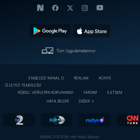
Tüm Uygulamalarımız
ENGELSİZ KANAL D
REKLAM
KÜNYE
İZLEYİCİ TEMSİLCİSİ
KİŞİSEL VERİLERİN KORUNMASI
YARDIM
İLETİŞİM
HATA BİLDİR
DİĞER
KANAL D © 2026. Her Hakkı Saklıdır.