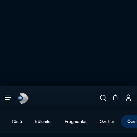
Arama
muhteşem ikili
ARAMA SONUÇLARI
Tümü
Bölümler
Fragmanlar
Özetler
Özel
DİĞER SONUÇLAR