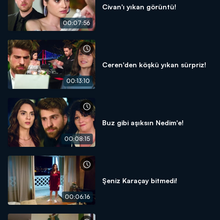
Civan'ı yıkan görüntü!
00:07:56
Ceren'den köşkü yıkan sürpriz!
00:13:10
Buz gibi aşıksın Nedim'e!
00:08:15
Şeniz Karaçay bitmedi!
00:06:16