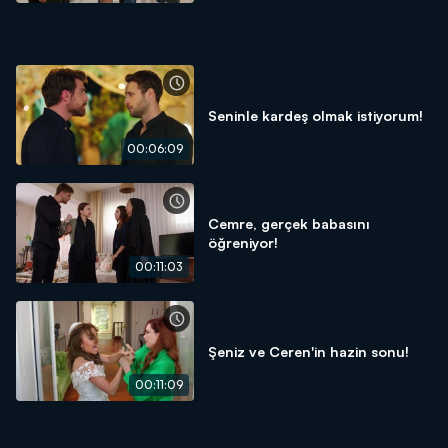
Seninle kardeş olmak istiyorum!
00:06:09
Cemre, gerçek babasını
öğreniyor!
00:11:03
Şeniz ve Ceren'in hazin sonu!
00:11:09