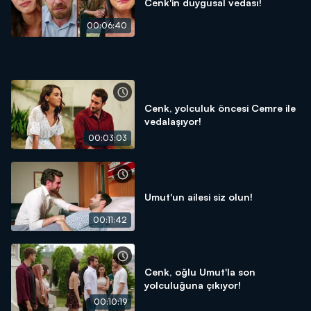
Cenk'in duygusal vedası!
00:06:40
Cenk, yolculuk öncesi Cemre ile
vedalaşıyor!
00:03:03
Umut'un ailesi siz olun!
00:11:42
Cenk, oğlu Umut'la son
yolculuğuna çıkıyor!
00:10:19