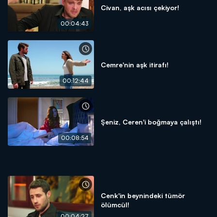
Civan, aşk acısı çekiyor!
00:04:43
Cemre'nin aşk itirafı!
00:12:44
Şeniz, Ceren'i boğmaya çalıştı!
00:08:54
Cenk'in beynindeki tümör
ölümcül!
00:04:27