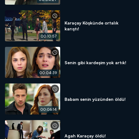
Karaçay Köşkünde ortalık
karıştı!
00:10:57
Senin gibi kardeşim yok artık!
00:04:39
Babam senin yüzünden öldü!
00:06:14
Agah Karaçay öldü!