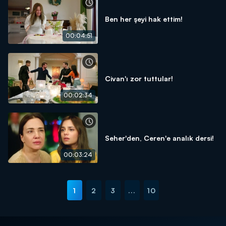
Ben her şeyi hak ettim!
00:04:51
Civan'ı zor tuttular!
00:02:34
Seher'den, Ceren'e analık dersi!
00:03:24
1
2
3
...
10