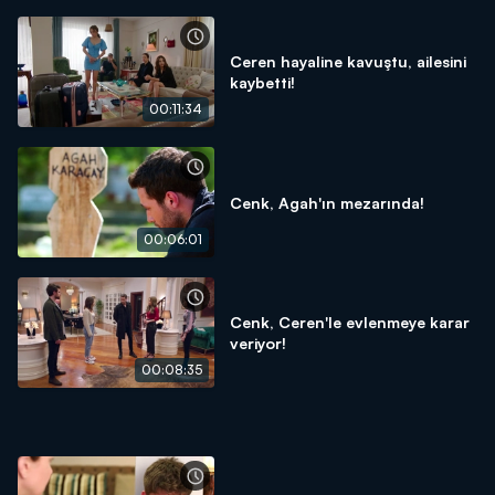
Ceren hayaline kavuştu, ailesini
kaybetti!
00:11:34
Cenk, Agah'ın mezarında!
00:06:01
Cenk, Ceren'le evlenmeye karar
veriyor!
00:08:35