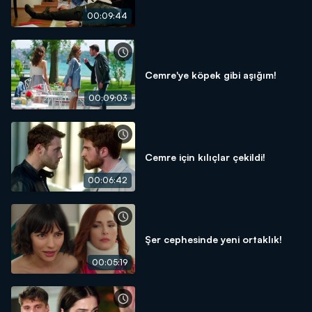
00:09:44
Cemre'ye köpek gibi aşığım!
00:09:03
Cemre için kılıçlar çekildi!
00:06:42
Şer cephesinde yeni ortaklık!
00:05:19