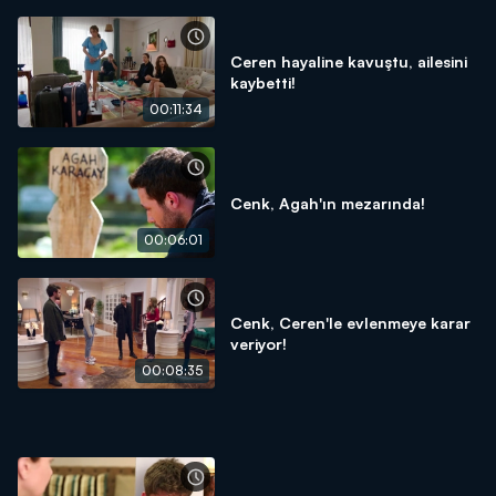
Ceren hayaline kavuştu, ailesini
kaybetti!
00:11:34
Cenk, Agah'ın mezarında!
00:06:01
Cenk, Ceren'le evlenmeye karar
veriyor!
00:08:35