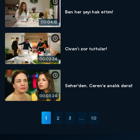
Ben her şeyi hak ettim!
00:04:51
Civan'ı zor tuttular!
00:02:34
Seher'den, Ceren'e analık dersi!
00:03:24
1
2
3
...
10