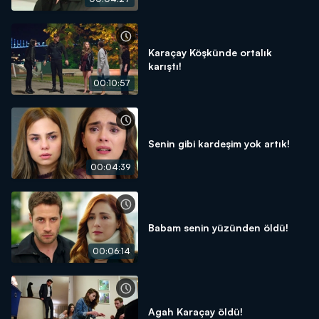
Karaçay Köşkünde ortalık
karıştı!
00:10:57
Senin gibi kardeşim yok artık!
00:04:39
Babam senin yüzünden öldü!
00:06:14
Agah Karaçay öldü!