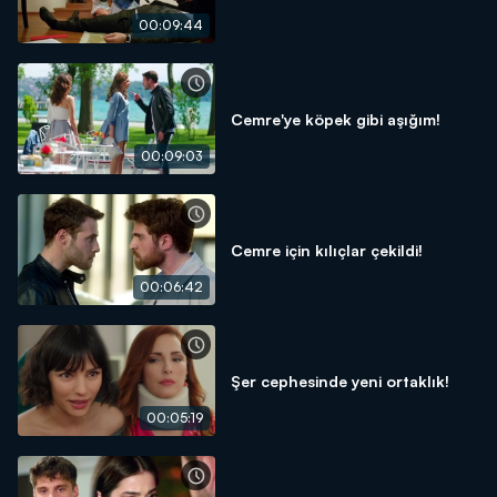
00:09:44
Cemre'ye köpek gibi aşığım!
00:09:03
Cemre için kılıçlar çekildi!
00:06:42
Şer cephesinde yeni ortaklık!
00:05:19