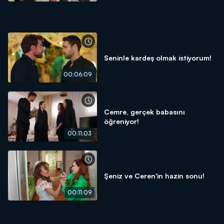
Seninle kardeş olmak istiyorum!
00:06:09
Cemre, gerçek babasını
öğreniyor!
00:11:03
Şeniz ve Ceren'in hazin sonu!
00:11:09