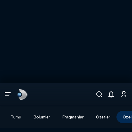
Arama
muhteşem ikili
ARAMA SONUÇLARI
Tümü
Bölümler
Fragmanlar
Özetler
Özel
DİĞER SONUÇLAR