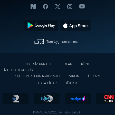
Tüm Uygulamalarımız
ENGELSİZ KANAL D
REKLAM
KÜNYE
İZLEYİCİ TEMSİLCİSİ
KİŞİSEL VERİLERİN KORUNMASI
YARDIM
İLETİŞİM
HATA BİLDİR
DİĞER
KANAL D © 2026. Her Hakkı Saklıdır.