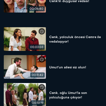
Cenk'in duygusal vedası!
00:06:40
Cenk, yolculuk öncesi Cemre ile
vedalaşıyor!
00:03:03
Umut'un ailesi siz olun!
00:11:42
Cenk, oğlu Umut'la son
yolculuğuna çıkıyor!
00:10:19