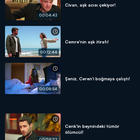
Civan, aşk acısı çekiyor!
00:04:43
Cemre'nin aşk itirafı!
00:12:44
Şeniz, Ceren'i boğmaya çalıştı!
00:08:54
Cenk'in beynindeki tümör
ölümcül!
00:04:27