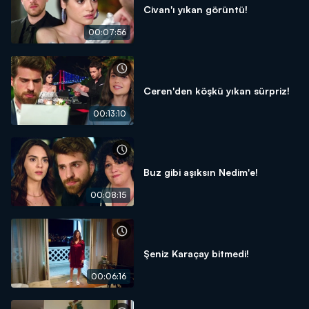
Civan'ı yıkan görüntü!
00:07:56
Ceren'den köşkü yıkan sürpriz!
00:13:10
Buz gibi aşıksın Nedim'e!
00:08:15
Şeniz Karaçay bitmedi!
00:06:16