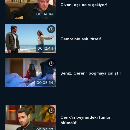
Civan, aşk acısı çekiyor!
00:04:43
Cemre'nin aşk itirafı!
00:12:44
Şeniz, Ceren'i boğmaya çalıştı!
00:08:54
Cenk'in beynindeki tümör
ölümcül!
00:04:27