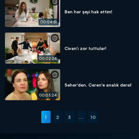
Ben her şeyi hak ettim!
00:04:51
Civan'ı zor tuttular!
00:02:34
Seher'den, Ceren'e analık dersi!
00:03:24
1
2
3
...
10