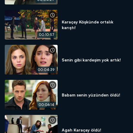
Karaçay Köşkünde ortalık
karıştı!
00:10:57
Senin gibi kardeşim yok artık!
00:04:39
Babam senin yüzünden öldü!
00:06:14
Agah Karaçay öldü!