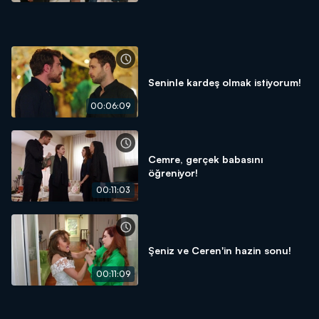
Seninle kardeş olmak istiyorum!
00:06:09
Cemre, gerçek babasını
öğreniyor!
00:11:03
Şeniz ve Ceren'in hazin sonu!
00:11:09