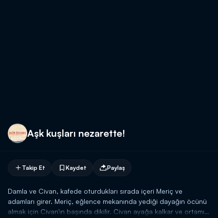
Aşk kuşları nezarette!
Takip Et
Kaydet
Paylaş
Damla ve Civan, kafede oturdukları sırada içeri Meriç ve
adamları girer. Meriç, eğlence mekanında yediği dayağın öcünü
almak için Civan'ın başında dikilir. Civan ayağa kalkar ve ortamı