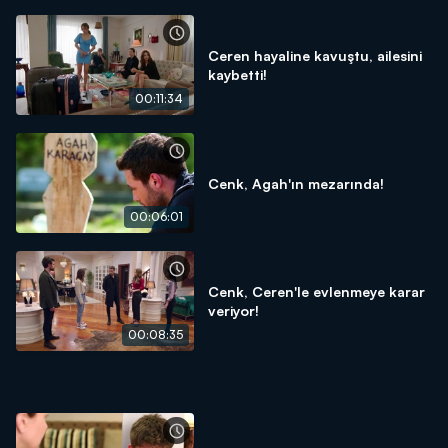
Ceren hayaline kavuştu, ailesini
kaybetti!
00:11:34
Cenk, Agah'ın mezarında!
00:06:01
Cenk, Ceren'le evlenmeye karar
veriyor!
00:08:35