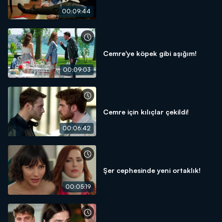
00:09:44
Cemre'ye köpek gibi aşığım!
00:09:03
Cemre için kılıçlar çekildi!
00:06:42
Şer cephesinde yeni ortaklık!
00:05:19