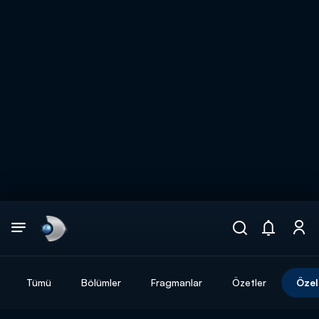
Arama
muhteşem ikili
ARAMA SONUÇLARI
Tümü
Bölümler
Fragmanlar
Özetler
Özel
DİĞER SONUÇLAR