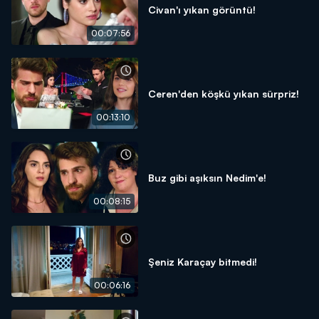
Civan'ı yıkan görüntü!
00:07:56
Ceren'den köşkü yıkan sürpriz!
00:13:10
Buz gibi aşıksın Nedim'e!
00:08:15
Şeniz Karaçay bitmedi!
00:06:16