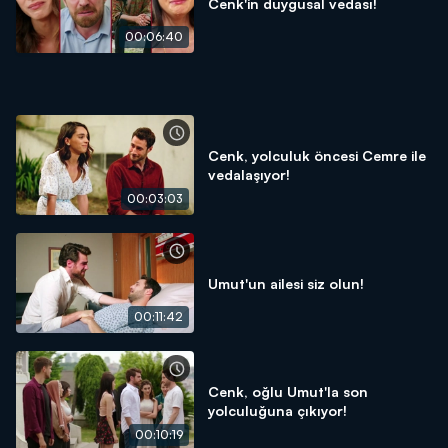
Cenk'in duygusal vedası!
00:06:40
Cenk, yolculuk öncesi Cemre ile
vedalaşıyor!
00:03:03
Umut'un ailesi siz olun!
00:11:42
Cenk, oğlu Umut'la son
yolculuğuna çıkıyor!
00:10:19