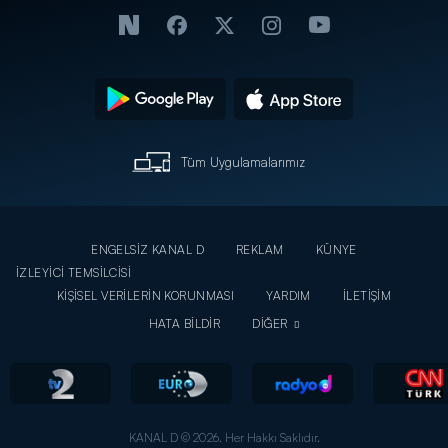
Tüm Uygulamalarımız
ENGELSİZ KANAL D
REKLAM
KÜNYE
İZLEYİCİ TEMSİLCİSİ
KİŞİSEL VERİLERİN KORUNMASI
YARDIM
İLETİŞİM
HATA BİLDİR
DİĞER
KANAL D © 2026. Her Hakkı Saklıdır.