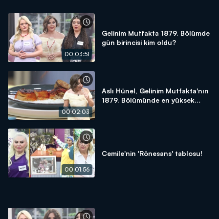
Gelinim Mutfakta 1879. Bölümde
gün birincisi kim oldu?
00:03:51
Aslı Hünel, Gelinim Mutfakta'nın
1879. Bölümünde en yüksek
puanı kime verdi?
00:02:03
Cemile'nin 'Rönesans' tablosu!
00:01:56