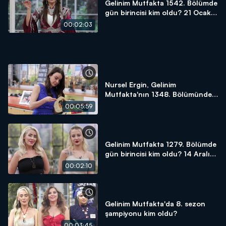
Gelinim Mutfakta 1542. Bölümde
gün birincisi kim oldu? 21 Ocak
2025
00:02:03
Nursel Ergin, Gelinim
Mutfakta'nın 1348. Bölümünde
en yüksek puanı kime verdi?
00:05:59
Gelinim Mutfakta 1279. Bölümde
gün birincisi kim oldu? 14 Aralık
2023
00:02:10
Gelinim Mutfakta'da 8. sezon
şampiyonu kim oldu?
00:03:45