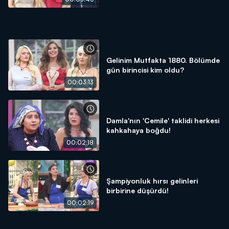
Gelinim Mutfakta 1880. Bölümde
gün birincisi kim oldu?
00:03:13
Damla'nın 'Cemile' taklidi herkesi
kahkahaya boğdu!
00:02:18
Şampiyonluk hırsı gelinleri
birbirine düşürdü!
00:02:19