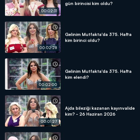
gün birincisi kim oldu?
00:02:31
Gelinim Mutfakta'da 375. Hafta
kim birinci oldu?
00:02:28
Gelinim Mutfakta'da 375. Hafta
kim elendi?
00:02:00
Ajda bileziği kazanan kayınvalide
kim? - 26 Haziran 2026
00:01:27