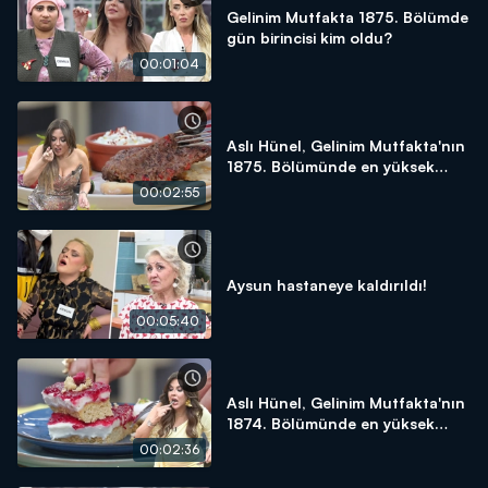
Gelinim Mutfakta 1875. Bölümde
gün birincisi kim oldu?
00:01:04
Aslı Hünel, Gelinim Mutfakta'nın
1875. Bölümünde en yüksek
puanı kime verdi?
00:02:55
Aysun hastaneye kaldırıldı!
00:05:40
Aslı Hünel, Gelinim Mutfakta'nın
1874. Bölümünde en yüksek
puanı kime verdi?
00:02:36