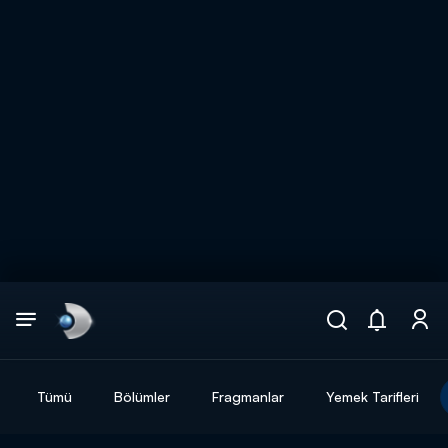
Arama
muhteşem ikili
ARAMA SONUÇLARI
Tümü
Bölümler
Fragmanlar
Yemek Tarifleri
DİĞER SONUÇLAR