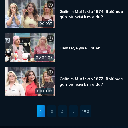
Gelinim Mutfakta 1874. Bölümde
gün birincisi kim oldu?
00:01:11
Cemile'ye yine 1 puan...
00:04:09
Gelinim Mutfakta 1873. Bölümde
gün birincisi kim oldu?
00:01:03
1
2
3
...
193