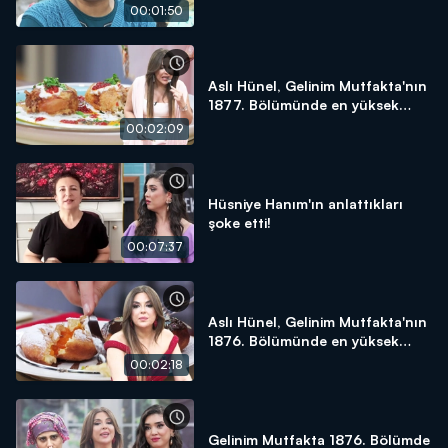
yapacağım!"
00:01:50
Aslı Hünel, Gelinim Mutfakta'nın
1877. Bölümünde en yüksek
puanı kime verdi?
00:02:09
Hüsniye Hanım'ın anlattıkları
şoke etti!
00:07:37
Aslı Hünel, Gelinim Mutfakta'nın
1876. Bölümünde en yüksek
puanı kime verdi?
00:02:18
Gelinim Mutfakta 1876. Bölümde