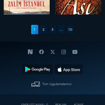
1
2
3
...
10
Tüm Uygulamalarımız
ENGELSİZ KANAL D
REKLAM
KÜNYE