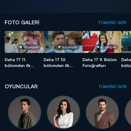
FOTO GALERİ
TÜMÜNÜ GÖR
18 Fotoğraf
14 Fotoğraf
10 Fotoğraf
Daha 17 11.
Daha 17 10.
Daha 17 9. Bölüm
Daha
bölümden ilk
bölümden ilk
Fotoğrafları
bölü
kareler!
kareler!
karel
OYUNCULAR
TÜMÜNÜ GÖR