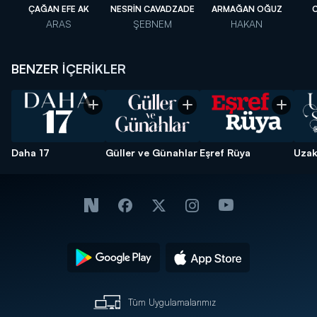
ÇAĞAN EFE AK
NESRİN CAVADZADE
ARMAĞAN OĞUZ
ARAS
ŞEBNEM
HAKAN
BENZER İÇERİKLER
Daha 17
Güller ve Günahlar
Eşref Rüya
Uzak
Tüm Uygulamalarımız