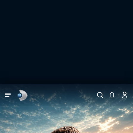
Arama
muhteşem ikili
ARAMA SONUÇLARI
DİĞER SONUÇLAR