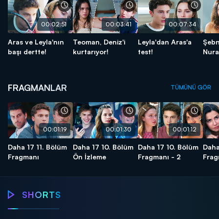
00:02:51
00:03:41
00:07:34
Aras ve Leyla'nın
Teoman, Deniz'i
Leyla'dan Aras'a
Şeb
başı dertte!
kurtarıyor!
test!
Nura
FRAGMANLAR
TÜMÜNÜ GÖR
00:01:19
00:01:30
00:01:12
Daha 17 11. Bölüm
Daha 17 10. Bölüm
Daha 17 10. Bölüm
Daha
Fragmanı
Ön İzleme
Fragmanı - 2
Frag
Daha 17
SHORTS
Daha 17
Daha 17
Aras'ın aile
Teo
Hızlı ilerliyoruz!
özlemi!
Tişört krizi!
kur