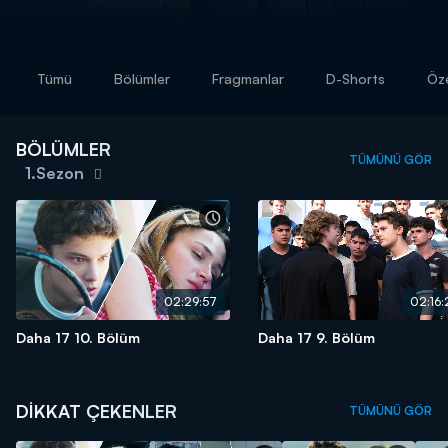
Tümü
Bölümler
Fragmanlar
D-Shorts
Öze
BÖLÜMLER
TÜMÜNÜ GÖR
1.Sezon
02:29:57
02:16:
Daha 17 10. Bölüm
Daha 17 9. Bölüm
DİKKAT ÇEKENLER
TÜMÜNÜ GÖR