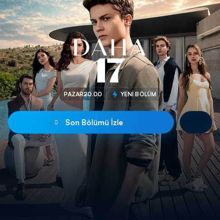
PAZAR
20.00
YENİ BÖLÜM
Son Bölümü İzle