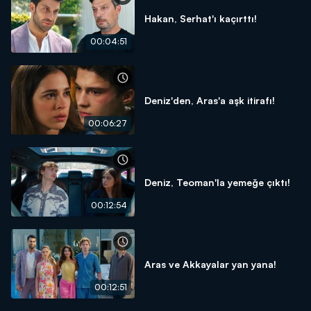
Hakan, Serhat'ı kaçırttı!
00:04:51
Deniz'den, Aras'a aşk itirafı!
00:06:27
Deniz, Teoman'la yemeğe çıktı!
00:12:54
Aras ve Akkayalar yan yana!
00:12:51