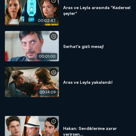
Aras ve Leyla arasında "Kadersel
şeyler"
00:02:47
Serhat'a gizli mesaj!
00:01:00
Aras ve Leyla yakalandı!
00:14:09
Hakan: Sevdiklerime zarar
verirsen...