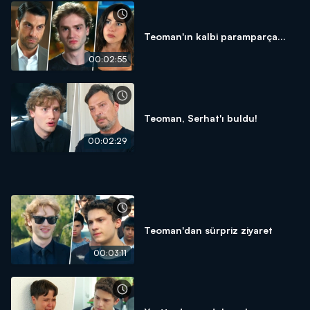
Teoman'ın kalbi paramparça...
00:02:55
Teoman, Serhat'ı buldu!
00:02:29
Teoman'dan sürpriz ziyaret
00:03:11