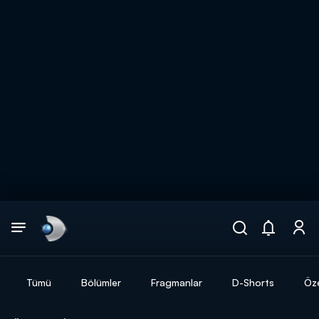
Arama
muhteşem ikili
ARAMA SONUÇLARI
Tümü
Bölümler
Fragmanlar
D-Shorts
Öze
DİĞER SONUÇLAR