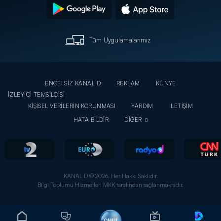
Tüm Uygulamalarımız
ENGELSİZ KANAL D
REKLAM
KÜNYE
İZLEYİCİ TEMSİLCİSİ
KİŞİSEL VERİLERİN KORUNMASI
YARDIM
İLETİŞİM
HATA BİLDİR
DİĞER
KANAL D © 2026. Her Hakkı Saklıdır.
Bilgi Toplumu Hizmetleri MKK tarafından sağlanmaktadır.
CANLI