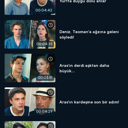
Yurtta duygu dolu anlar
00:04:42
Deniz, Teoman'a ağzına geleni
söyledi!
00:04:35
Aras'ın derdi aşktan daha
büyük...
00:03:51
Aras'ın kardeşine son bir adım!
00:04:29