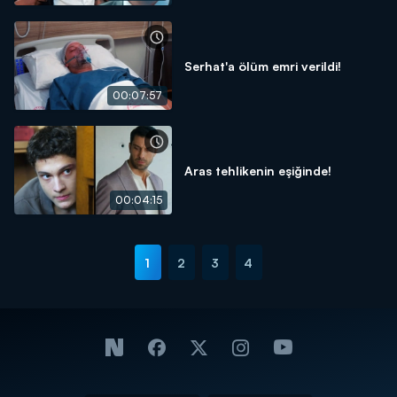
Serhat'a ölüm emri verildi!
00:07:57
Aras tehlikenin eşiğinde!
00:04:15
1
2
3
4