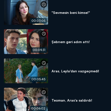
"Sevmesin beni kimse!"
00:03:05
Şebnem geri adım attı!
00:09:31
Aras, Leyla'dan vazgeçmedi!
00:05:45
Teoman, Aras'a saldırdı!
00:06:02