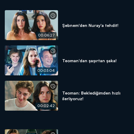
Şebnem'den Nuray'a tehdit!
00:06:27
Teoman'dan şaşırtan şaka!
00:03:04
Teoman: Beklediğimden hızlı
ilerliyoruz!
00:02:42