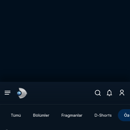
Arama
muhteşem ikili
ARAMA SONUÇLARI
Tümü
Bölümler
Fragmanlar
D-Shorts
Öz
DİĞER SONUÇLAR