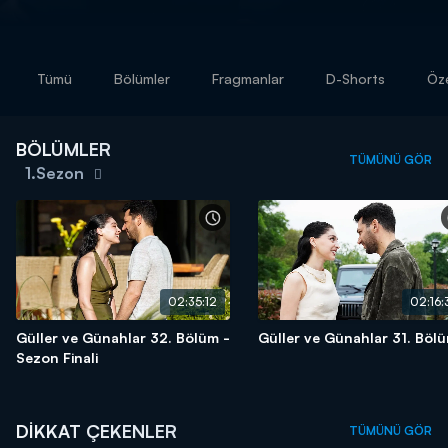
Tümü
Bölümler
Fragmanlar
D-Shorts
Öze
BÖLÜMLER
TÜMÜNÜ GÖR
1.Sezon
02:35:12
02:16:
Güller ve Günahlar 32. Bölüm -
Güller ve Günahlar 31. Böl
Sezon Finali
DİKKAT ÇEKENLER
TÜMÜNÜ GÖR