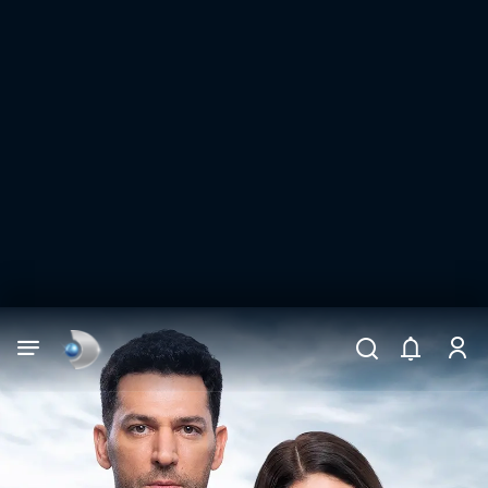
Arama
muhteşem ikili
ARAMA SONUÇLARI
DİĞER SONUÇLAR