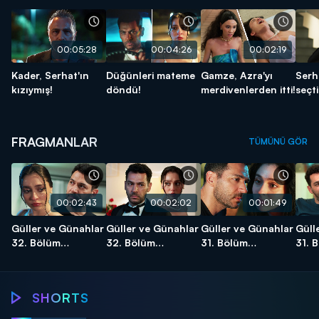
00:05:28
00:04:26
00:02:19
Kader, Serhat'ın
Düğünleri mateme
Gamze, Azra'yı
Serha
kızıymış!
döndü!
merdivenlerden itti!
seçti
FRAGMANLAR
TÜMÜNÜ GÖR
00:02:43
00:02:02
00:01:49
Güller ve Günahlar
Güller ve Günahlar
Güller ve Günahlar
Güll
32. Bölüm
32. Bölüm
31. Bölüm
31. 
Fragmanı 2 -
Fragmanı - Sezon
Fragmanı - 3
Frag
Sezon Finali
Finali
Güller ve
Güller ve
Güller ve
Günahlar
Günahlar
Günahlar
SHORTS
Düğünleri
Azra bebeğini
Kader, Serhat'ın