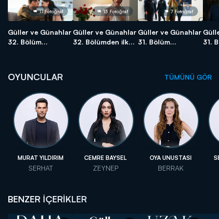
11 Fotoğraf
13 Fotoğraf
7 Fotoğraf
Güller ve Günahlar
Güller ve Günahlar
Güller ve Günahlar
Güll
32. Bölüm
32. Bölümden ilk
31. Bölüm
31. 
Fotoğrafları -
kareler! - Sezon
Fotoğrafları
karel
Sezon Finali
Finali
OYUNCULAR
TÜMÜNÜ GÖR
MURAT YILDIRIM
CEMRE BAYSEL
OYA UNUSTASI
S
SERHAT
ZEYNEP
BERRAK
BENZER İÇERİKLER