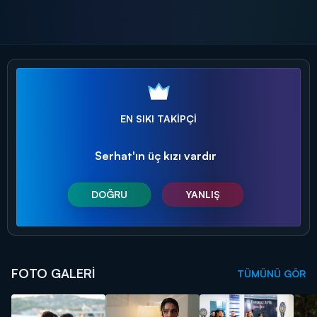
mateme döndü!
kaybedecek mi?
kızıymış!
Cih
EN SIKI TAKİPÇİ
Serhat'ın üç kızı vardır
DOĞRU
YANLIŞ
FOTO GALERİ
TÜMÜNÜ GÖR