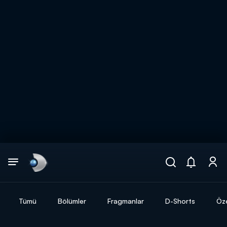
Arama
muhteşem ikili
ARAMA SONUÇLARI
Tümü
Bölümler
Fragmanlar
D-Shorts
Öze
DİĞER SONUÇLAR