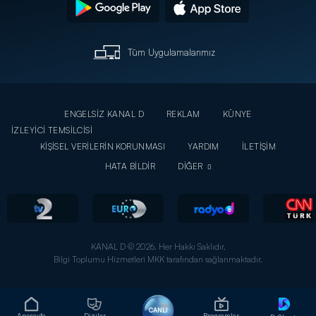
Tüm Uygulamalarımız
ENGELSİZ KANAL D
REKLAM
KÜNYE
İZLEYİCİ TEMSİLCİSİ
KİŞİSEL VERİLERİN KORUNMASI
YARDIM
İLETİŞİM
HATA BİLDİR
DİĞER
KANAL D © 2026. Her Hakkı Saklıdır.
Bilgi Toplumu Hizmetleri MKK tarafından sağlanmaktadır.
CANLI
Anasayfa
Diziler
Programlar