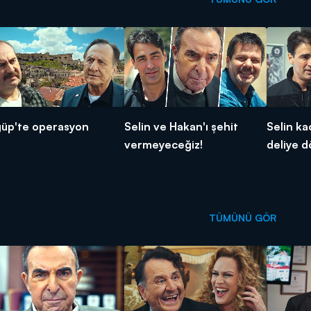
üp'te operasyon
Selin ve Hakan'ı şehit
Selin ka
vermeyeceğiz!
deliye d
TÜMÜNÜ GÖR