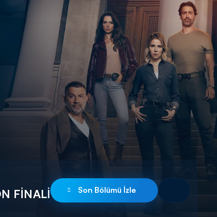
Son Bölümü İzle
ON FİNALİ