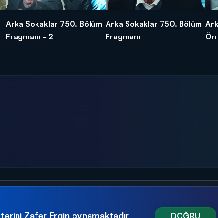
Arka Sokaklar 750. Bölüm
Arka Sokaklar 750. Bölüm
Ark
Fragmanı - 2
Fragmanı
Ön 
Arka Sokaklar
Arka Sokaklar
H
Ekip kapana kısıldı!
Ürgüp'te operasyon!
B
terini Zafer Ergin oynamaktadır
DOĞRU