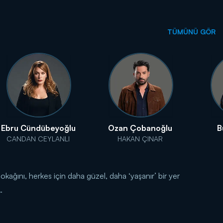
TÜMÜNÜ GÖR
Ebru Cündübeyoğlu
Ozan Çobanoğlu
B
CANDAN CEYLANLI
HAKAN ÇINAR
kağını, herkes için daha güzel, daha ‘yaşanır’ bir yer
…