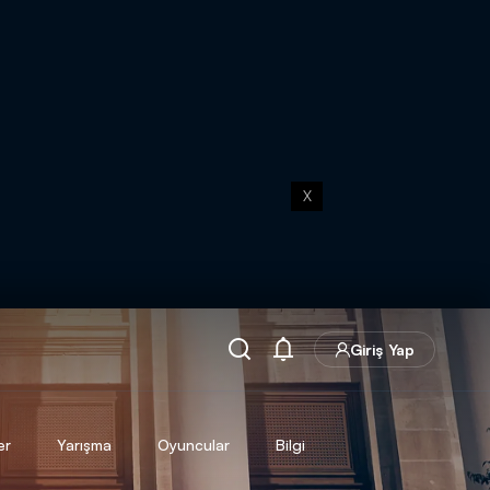
X
Giriş Yap
er
Yarışma
Oyuncular
Bilgi