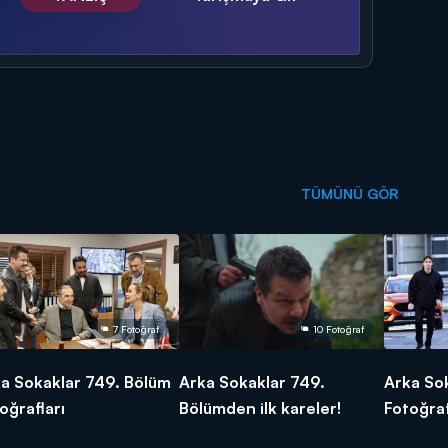
TÜMÜNÜ GÖR
7 Fotoğraf
10 Fotoğraf
a Sokaklar 749. Bölüm
Arka Sokaklar 749.
Arka So
oğrafları
Bölümden ilk kareler!
Fotoğraf