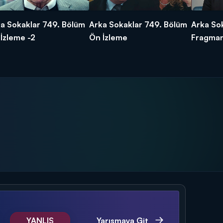
a Sokaklar 749. Bölüm
Arka Sokaklar 749. Bölüm
Arka So
İzleme -2
Ön İzleme
Fragman
Arka Sokaklar
Arka Sokaklar
A
erkesten kaçar
ozo'dan kaçmaz!
Polise hain pusu!
Nazike
YANLIŞ
Yarışmaya Git