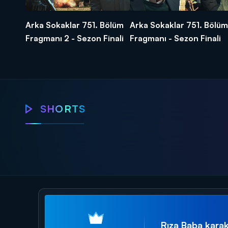
Arka Sokaklar 751. Bölüm
Arka Sokaklar 751. Bölüm
Fragmanı 2 - Sezon Finali
Fragmanı - Sezon Finali
Arka Sokaklar
Arka Sokaklar
SHORTS
Vatan size
Rıza Baba'ya hain
minnettar...
suikast!
Rıza Baba karak