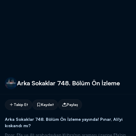
Arka Sokaklar 748. Bölüm Ön İzleme
Takip Et
Kaydet
Paylaş
Arka Sokaklar 748. Bölüm Ön İzleme yayında! Pınar, Ali'yi
kıskandı mı?
Pınar, Efe ve Ali arabadayken Kübra'nın araması üzerine Efe'nin