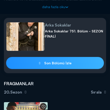
yangına körükle gitmesi ortamı gerer. Pınar, Ali'yi kıskanıyor mu?
daha fazla oku
Arka Sokaklar cuma saat 20.00'da Kanal D'de!
Arka Sokaklar
Arka Sokaklar 751. Bölüm - SEZON
FİNALİ
Son Bölümü İzle
FRAGMANLAR
20.Sezon
Sırala