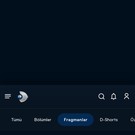
Arama
muhteşem ikili
ARAMA SONUÇLARI
Tümü
Bölümler
Fragmanlar
D-Shorts
Öz
DİĞER SONUÇLAR