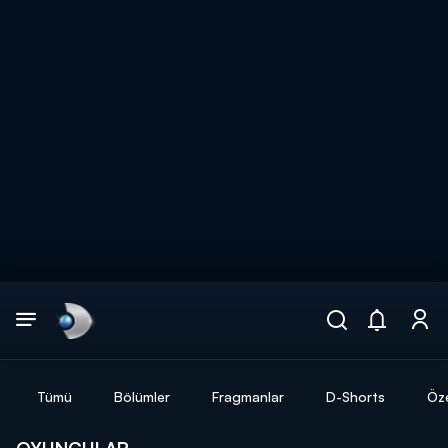
Arama
muhteşem ikili
ARAMA SONUÇLARI
Tümü
Bölümler
Fragmanlar
D-Shorts
Öze
DİĞER SONUÇLAR