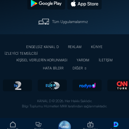
Tüm Uygulamalarımız
ENGELSİZ KANAL D
REKLAM
KÜNYE
İZLEYİCİ TEMSİLCİSİ
KİŞİSEL VERİLERİN KORUNMASI
YARDIM
İLETİŞİM
HATA BİLDİR
DİĞER
KANAL D © 2026. Her Hakkı Saklıdır.
Bilgi Toplumu Hizmetleri MKK tarafından sağlanmaktadır.
CANLI