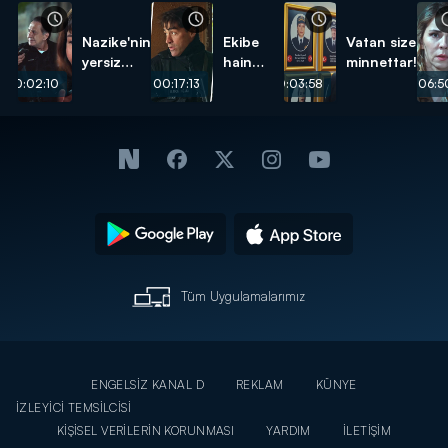
Nazike'nin
Ekibe
Vatan size
yersiz
hain
minnettar!
isteği...
pusu...
00:02:10
00:17:13
00:03:58
00:06:5
Tüm Uygulamalarımız
ENGELSİZ KANAL D
REKLAM
KÜNYE
İZLEYİCİ TEMSİLCİSİ
KİŞİSEL VERİLERİN KORUNMASI
YARDIM
İLETİŞİM