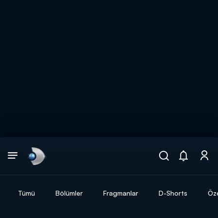
Arama
muhteşem ikili
ARAMA SONUÇLARI
Tümü
Bölümler
Fragmanlar
D-Shorts
Öze
DİĞER SONUÇLAR