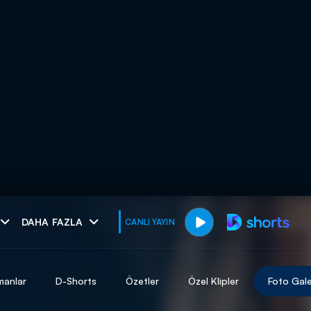
muhteşem ikili
DAHA FAZLA
CANLI YAYIN
I
manlar
D-Shorts
Özetler
Özel Klipler
Foto Gale