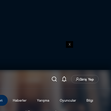
X
Giriş Yap
ri
Haberler
Yarışma
Oyuncular
Bilgi