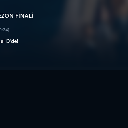
SEZON FİNALİ
0:34)
al D'de!