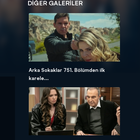
DİĞER GALERİLER
Arka Sokaklar 751. Bölümden ilk
karele...