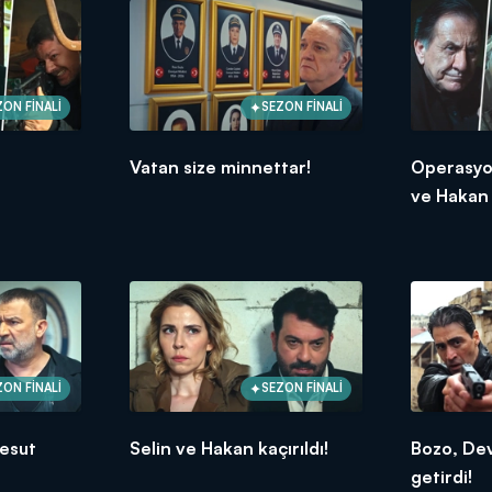
ZON FİNALİ
SEZON FİNALİ
Vatan size minnettar!
Operasyon
ve Hakan 
ZON FİNALİ
SEZON FİNALİ
Mesut
Selin ve Hakan kaçırıldı!
Bozo, De
getirdi!