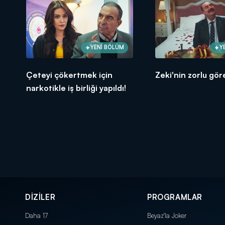
YENİ BÖLÜM
Y
Çeteyi çökertmek için
Zeki'nin zorlu göre
narkotikle iş birliği yapıldı!
DİZİLER
PROGRAMLAR
Daha 17
Beyaz'la Joker