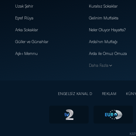
Uzak Şehir
Kuralsız Sokaklar
Eşref Rüya
Gelinim Mutfakta
Arka Sokaklar
Neler Oluyor Hayatta?
Güller ve Günahlar
Arda'nın Mutfağı
Aşk-ı Memnu
Arda ile Omuz Omuza
Daha Fazla
ENGELSİZ KANAL D
REKLAM
KÜN
KAN