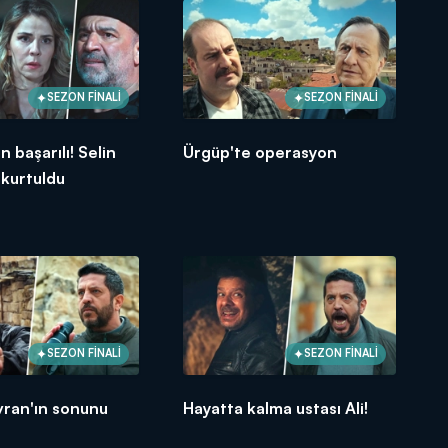
SEZON FİNALİ
SEZON FİNALİ
 başarılı! Selin
Ürgüp'te operasyon
kurtuldu
SEZON FİNALİ
SEZON FİNALİ
vran'ın sonunu
Hayatta kalma ustası Ali!