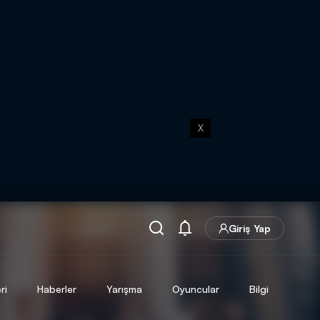
X
Giriş Yap
ri
Haberler
Yarışma
Oyuncular
Bilgi