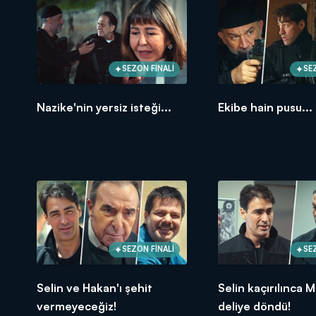
SEZON FİNALİ
SE
Nazike'nin yersiz isteği...
Ekibe hain pusu...
SEZON FİNALİ
SE
Selin ve Hakan'ı şehit
Selin kaçırılınca 
vermeyeceğiz!
deliye döndü!