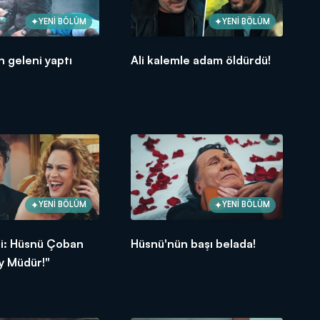
YENİ BÖLÜM
YENİ BÖLÜM
n geleni yaptı
Ali kalemle adam öldürdü!
YENİ BÖLÜM
YENİ BÖLÜM
fti: Hüsnü Çoban
Hüsnü'nün başı belada!
y Müdür!"