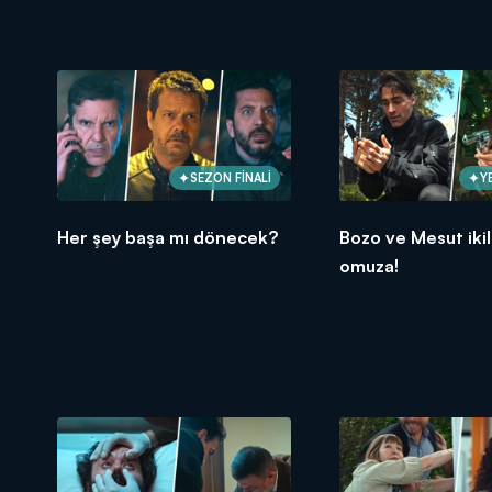
SEZON FİNALİ
Y
Her şey başa mı dönecek?
Bozo ve Mesut ikil
omuza!