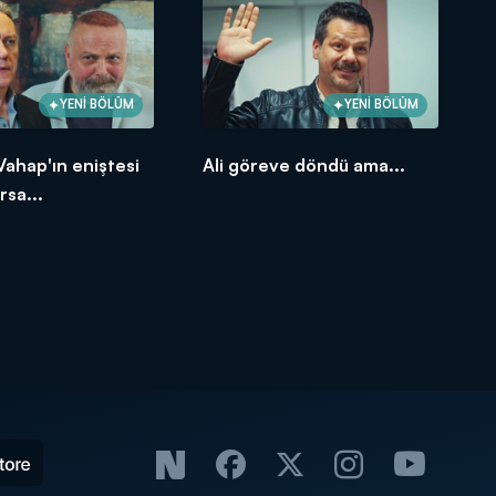
YENİ BÖLÜM
YENİ BÖLÜM
 Vahap'ın eniştesi
Ali göreve döndü ama...
rsa...