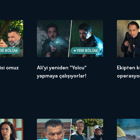
ENİ BÖLÜM
YENİ BÖLÜM
isi omuz
Ali'yi yeniden "Yolcu"
Ekipten k
yapmaya çalışıyorlar!
operasyo