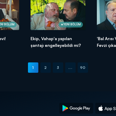
ENİ BÖLÜM
YENİ BÖLÜM
vi!
Ekip, Vahap'a yapılan
'Bal Arısı
şantajı engelleyebildi mi?
Fevzi çıka
1
2
3
...
90