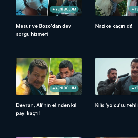
YENİ BÖLÜM
Y
Mesut ve Bozo'dan dev
Nazike kaçırıldı!
sorgu hizmeti!
YENİ BÖLÜM
Y
Devran, Ali'nin elinden kıl
Kilis 'yolcu'su teh
payı kaçtı!