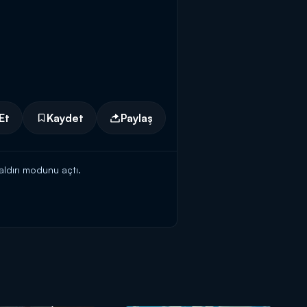
Et
Kaydet
Paylaş
aldırı modunu açtı.