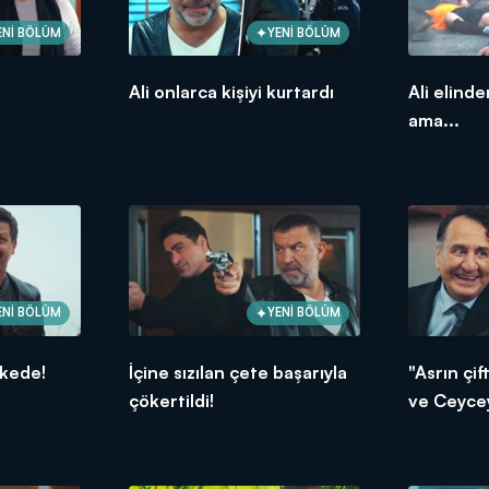
ENİ BÖLÜM
YENİ BÖLÜM
Ali onlarca kişiyi kurtardı
Ali elinde
ama...
ENİ BÖLÜM
YENİ BÖLÜM
likede!
İçine sızılan çete başarıyla
"Asrın çi
çökertildi!
ve Ceyce