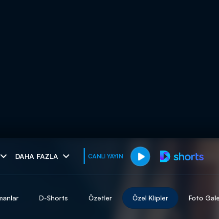
muhteşem ikili
DAHA FAZLA
CANLI YAYIN
I
manlar
D-Shorts
Özetler
Özel Klipler
Foto Gale