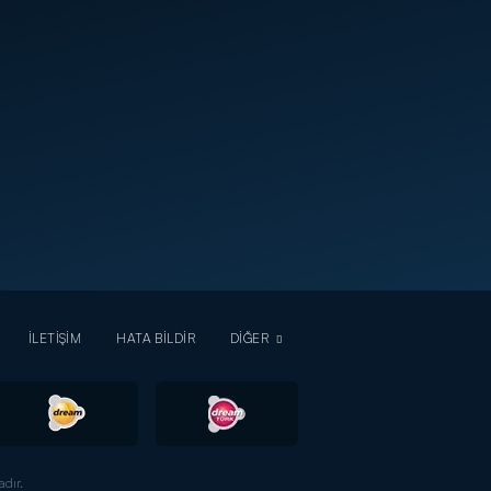
İLETİŞİM
HATA BİLDİR
DİĞER
dır.