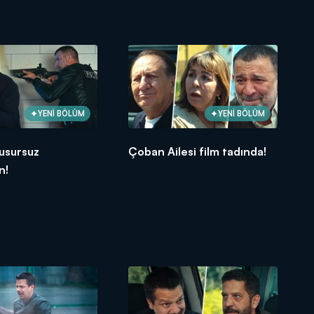
YENİ BÖLÜM
YENİ BÖLÜM
usursuz
Çoban Ailesi film tadında!
n!