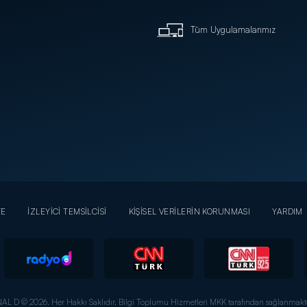
Tüm Uygulamalarımız
YE
İZLEYİCİ TEMSİLCİSİ
KİŞİSEL VERİLERİN KORUNMASI
YARDIM
AL D © 2026. Her Hakkı Saklıdır.
Bilgi Toplumu Hizmetleri MKK tarafından sağlanmakta