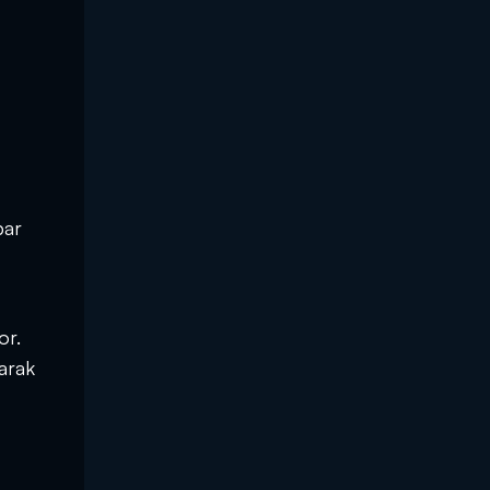
par
or.
arak