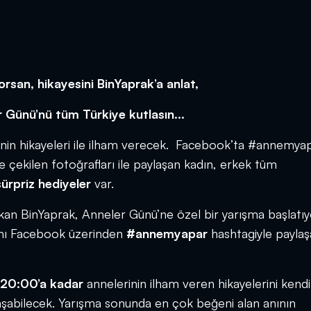
san, hikayesini BinYaprak’a anlat,
 Günü’nü tüm Türkiye kutlasın...
erinin hikayeleri ile ilham verecek. Facebook’ta #annemya
kte çekilen fotoğrafları ile paylaşan kadın, erkek tüm
ürpriz hediyeler
var.
kan BinYaprak, Anneler Günü’ne özel bir yarışma başlatıy
rını Facebook üzerinden
#annemyapar
hashtagiyle paylaş
 20:00’a kadar
annelerinin ilham veren hikayelerini kendi
şabilecek. Yarışma sonunda en çok beğeni alan anının