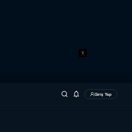
X
Giriş Yap