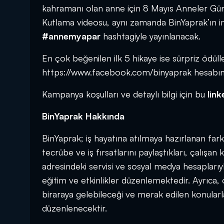
kahramanı olan anne için 8 Mayıs Anneler Gün
Kutlama videosu, aynı zamanda BinYaprak’ın i
#annemyapar
hashtagiyle yayınlanacak.
En çok beğenilen ilk 5 hikaye ise sürpriz ödü
https://www.facebook.com/binyaprak
hesabın
Kampanya koşulları ve detaylı bilgi için bu
link
BinYaprak Hakkında
BinYaprak; iş hayatına atılmaya hazırlanan farkl
tecrübe ve iş fırsatlarını paylaştıkları, çalışan
adresindeki servisi ve sosyal medya hesaplarıyl
eğitim ve etkinlikler düzenlemektedir. Ayrıc
biraraya gelebileceği ve merak edilen konularla
düzenlenecektir.