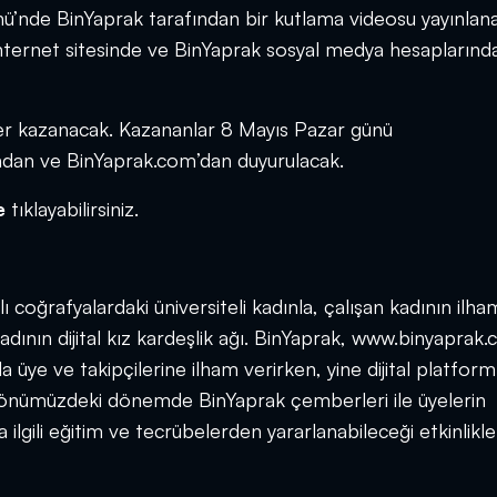
ü’nde BinYaprak tarafından bir kutlama videosu yayınlan
nternet sitesinde ve BinYaprak sosyal medya hesaplarınd
ller kazanacak. Kazananlar 8 Mayıs Pazar günü
dan ve BinYaprak.com’dan duyurulacak.
e
tıklayabilirsiniz.
ı coğrafyalardaki üniversiteli kadınla, çalışan kadının ilha
 kadının dijital kız kardeşlik ağı. BinYaprak, www.binyaprak
a üye ve takipçilerine ilham verirken, yine dijital platfor
a, önümüzdeki dönemde BinYaprak çemberleri ile üyelerin
 ilgili eğitim ve tecrübelerden yararlanabileceği etkinlikl