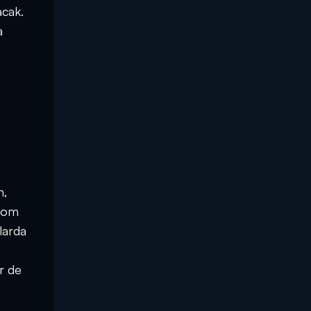
acak.
a
m,
.com
mlarda
er de