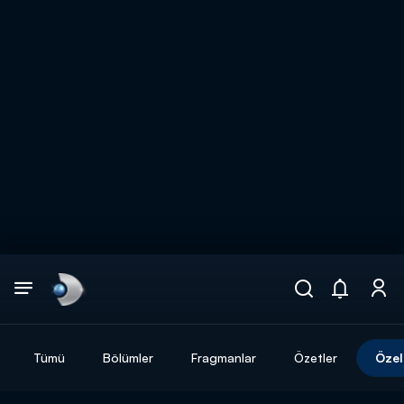
Arama
muhteşem ikili
ARAMA SONUÇLARI
Tümü
Bölümler
Fragmanlar
Özetler
Özel
DİĞER SONUÇLAR