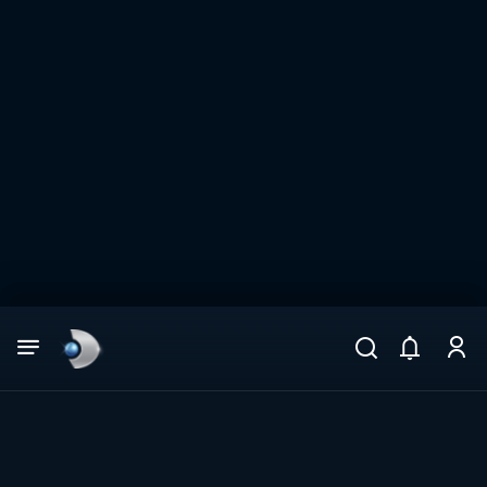
Arama
muhteşem ikili
ARAMA SONUÇLARI
DİĞER SONUÇLAR