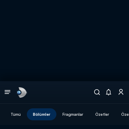
Arama
muhteşem ikili
ARAMA SONUÇLARI
Tümü
Bölümler
Fragmanlar
Özetler
Özel
DİĞER SONUÇLAR