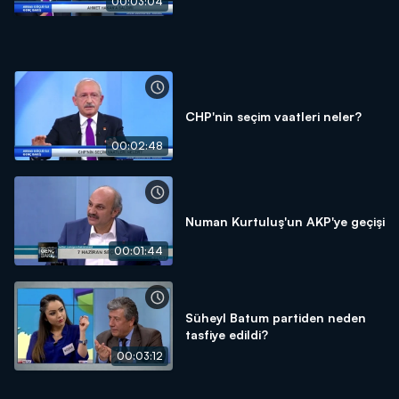
00:03:04
CHP'nin seçim vaatleri neler?
00:02:48
Numan Kurtuluş'un AKP'ye geçişi
00:01:44
Süheyl Batum partiden neden
tasfiye edildi?
00:03:12