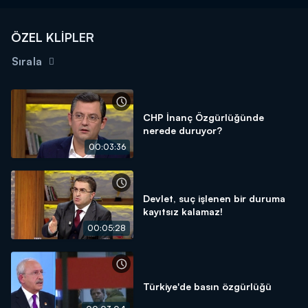
ÖZEL KLİPLER
Sırala
CHP İnanç Özgürlüğünde
nerede duruyor?
00:03:36
Devlet, suç işlenen bir duruma
kayıtsız kalamaz!
00:05:28
Türkiye'de basın özgürlüğü