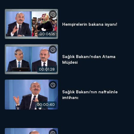
Hemşirelerin bakana isyanı!
00:06:16
Sağlık Bakanı'ndan Atama
Müjdesi
00:01:28
Sağlık Bakanı'nın naftalinle
imtihanı
00:00:40