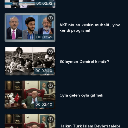
00:02:32
AKP'nin en keskin muhalifi, yine
kendi programı!
00:02:32
Süleyman Demirel kimdir?
00:02:40
Oyla gelen oyla gitmeli
00:02:40
Halkın Türk İslam Devleti talebi