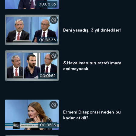
00:00:56
Beni yasadışı 3 yıl dinlediler!
00:05:36
3.Havalimanının etrafı imara
açılmayacak!
00:01:52
Ermeni Diasporası neden bu
kadar etkili?
00:05:15