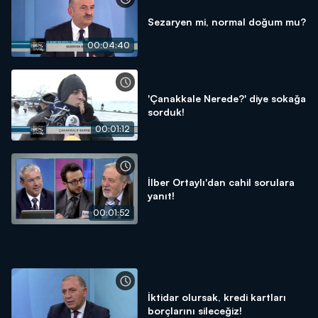
Sezaryen mi, normal doğum mu?
00:04:40
'Çanakkale Nerede?' diye sokağa
sorduk!
00:01:12
İlber Ortaylı'dan cahil sorulara
yanıt!
00:01:52
İktidar olursak, kredi kartları
borçlarını sileceğiz!