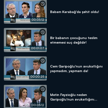
Babam Karabağ'da şehit oldu!
00:05:12
Bir babanın çocuğunu teslim
etmemesi suç değildir!
00:01:07
Cem Garipoğlu'nun avukatlığını
yapmadım, yapmam da!
00:00:25
Metin Feyzioğlu neden
Garipoğlu'nun avukatlığını
yaptı?
00:05:12