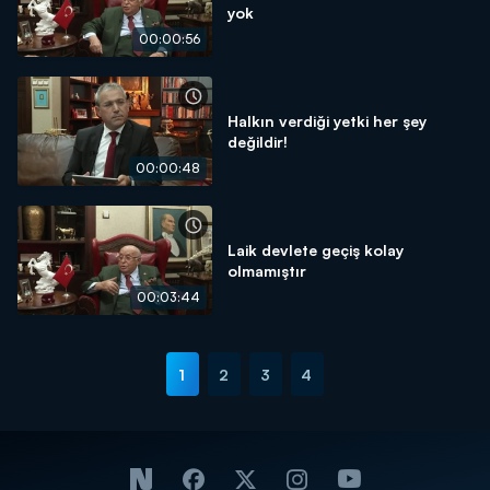
yok
00:00:56
Halkın verdiği yetki her şey
değildir!
00:00:48
Laik devlete geçiş kolay
olmamıştır
00:03:44
1
2
3
4