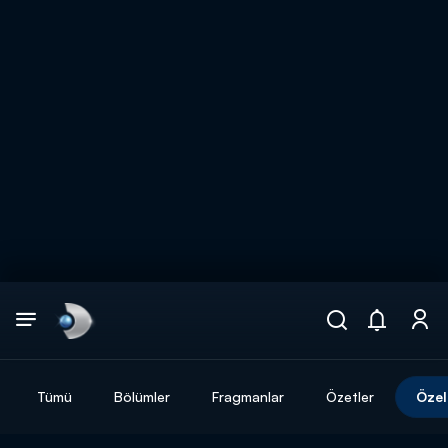
Arama
muhteşem ikili
ARAMA SONUÇLARI
Tümü
Bölümler
Fragmanlar
Özetler
Özel
DİĞER SONUÇLAR