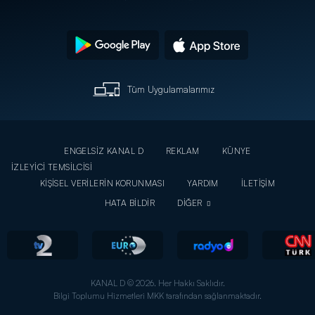
Tüm Uygulamalarımız
ENGELSİZ KANAL D
REKLAM
KÜNYE
İZLEYİCİ TEMSİLCİSİ
KİŞİSEL VERİLERİN KORUNMASI
YARDIM
İLETİŞİM
HATA BİLDİR
DİĞER
KANAL D © 2026. Her Hakkı Saklıdır.
Bilgi Toplumu Hizmetleri MKK tarafından sağlanmaktadır.