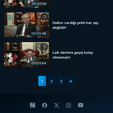
00:00:56
Halkın verdiği yetki her şey
değildir!
00:00:48
Laik devlete geçiş kolay
olmamıştır
00:03:44
1
2
3
4