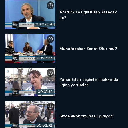
Atatürk ile İlgili Kitap Yazacak
mı?
00:02:24
Muhafazakar Sanat Olur mu?
00:05:36
Yunanistan seçimleri hakkında
ilginç yorumlar!
00:01:36
Sizce ekonomi nasıl gidiyor?
00:02:32