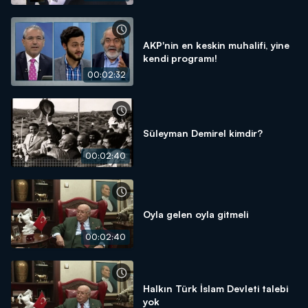
AKP'nin en keskin muhalifi, yine
kendi programı!
00:02:32
Süleyman Demirel kimdir?
00:02:40
Oyla gelen oyla gitmeli
00:02:40
Halkın Türk İslam Devleti talebi
yok