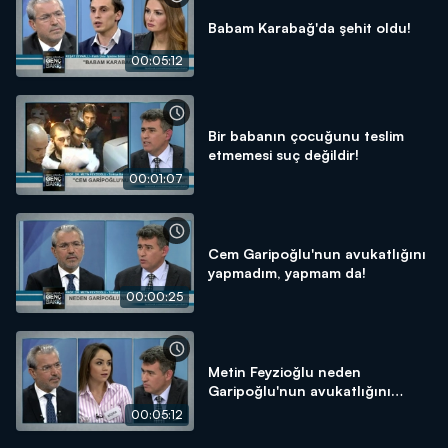
Babam Karabağ'da şehit oldu!
00:05:12
Bir babanın çocuğunu teslim
etmemesi suç değildir!
00:01:07
Cem Garipoğlu'nun avukatlığını
yapmadım, yapmam da!
00:00:25
Metin Feyzioğlu neden
Garipoğlu'nun avukatlığını
yaptı?
00:05:12