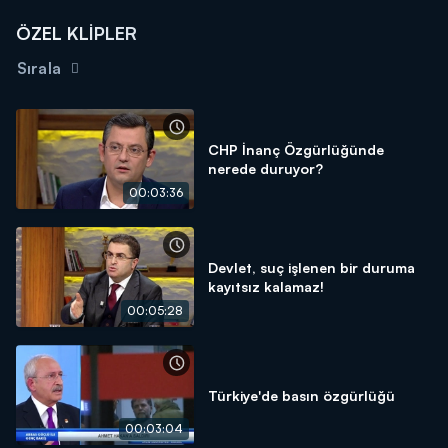
ÖZEL KLİPLER
Sırala
CHP İnanç Özgürlüğünde
nerede duruyor?
00:03:36
Devlet, suç işlenen bir duruma
kayıtsız kalamaz!
00:05:28
Türkiye'de basın özgürlüğü
00:03:04