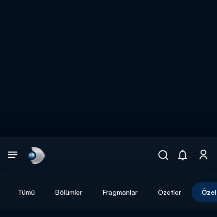
Arama
muhteşem ikili
ARAMA SONUÇLARI
Tümü
Bölümler
Fragmanlar
Özetler
Özel
DİĞER SONUÇLAR