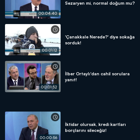
Sezaryen mi, normal doğum mu?
00:04:40
'Çanakkale Nerede?' diye sokağa
sorduk!
00:01:12
İlber Ortaylı'dan cahil sorulara
yanıt!
00:01:52
İktidar olursak, kredi kartları
borçlarını sileceğiz!
00:00:56