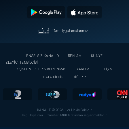
Tüm Uygulamalarımız
ENGELSİZ KANAL D
REKLAM
KÜNYE
İZLEYİCİ TEMSİLCİSİ
KİŞİSEL VERİLERİN KORUNMASI
YARDIM
İLETİŞİM
HATA BİLDİR
DİĞER
KANAL D © 2026. Her Hakkı Saklıdır.
Bilgi Toplumu Hizmetleri MKK tarafından sağlanmaktadır.