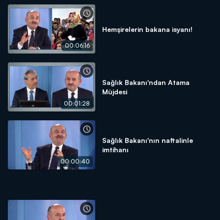
Hemşirelerin bakana isyanı!
00:06:16
Sağlık Bakanı'ndan Atama
Müjdesi
00:01:28
Sağlık Bakanı'nın naftalinle
imtihanı
00:00:40