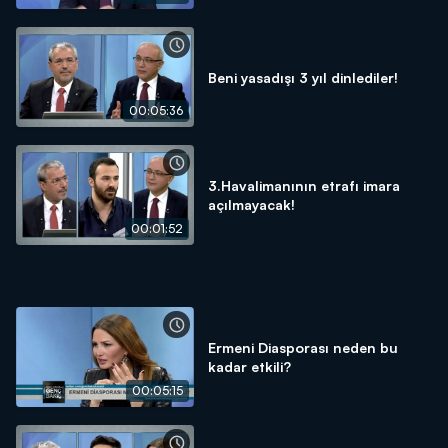
Beni yasadışı 3 yıl dinlediler!
00:05:36
3.Havalimanının etrafı imara
açılmayacak!
00:01:52
Ermeni Diasporası neden bu
kadar etkili?
00:05:15