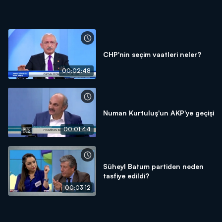
CHP'nin seçim vaatleri neler?
00:02:48
Numan Kurtuluş'un AKP'ye geçişi
00:01:44
Süheyl Batum partiden neden
tasfiye edildi?
00:03:12