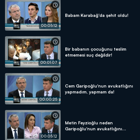
Babam Karabağ'da şehit oldu!
00:05:12
Bir babanın çocuğunu teslim
etmemesi suç değildir!
00:01:07
Cem Garipoğlu'nun avukatlığını
yapmadım, yapmam da!
00:00:25
Metin Feyzioğlu neden
Garipoğlu'nun avukatlığını
yaptı?
00:05:12