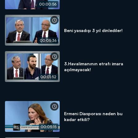
00:00:56
Beni yasadışı 3 yıl dinlediler!
00:05:36
3.Havalimanının etrafı imara
açılmayacak!
00:01:52
Ermeni Diasporası neden bu
kadar etkili?
00:05:15