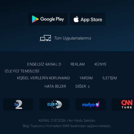
Tüm Uygulamalarımız
ENGELSİZ KANAL D
REKLAM
KÜNYE
İZLEYİCİ TEMSİLCİSİ
KİŞİSEL VERİLERİN KORUNMASI
YARDIM
İLETİŞİM
HATA BİLDİR
DİĞER
KANAL D © 2026. Her Hakkı Saklıdır.
Bilgi Toplumu Hizmetleri MKK tarafından sağlanmaktadır.