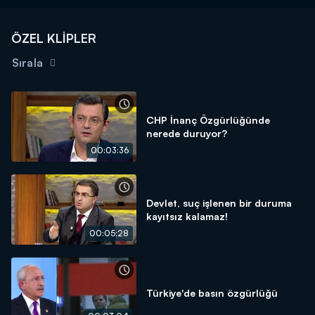
ÖZEL KLİPLER
Sırala
CHP İnanç Özgürlüğünde
nerede duruyor?
00:03:36
Devlet, suç işlenen bir duruma
kayıtsız kalamaz!
00:05:28
Türkiye'de basın özgürlüğü