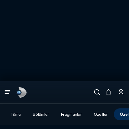
Arama
muhteşem ikili
ARAMA SONUÇLARI
Tümü
Bölümler
Fragmanlar
Özetler
Özel
DİĞER SONUÇLAR