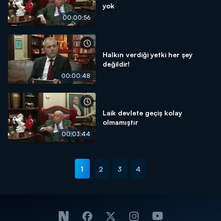
yok
00:00:56
Halkın verdiği yetki her şey
değildir!
00:00:48
Laik devlete geçiş kolay
olmamıştır
00:03:44
1
2
3
4