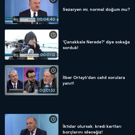
Sezaryen mi, normal doğum mu?
00:04:40
'Çanakkale Nerede?' diye sokağa
sorduk!
00:01:12
İlber Ortaylı'dan cahil sorulara
yanıt!
00:01:52
İktidar olursak, kredi kartları
borçlarını sileceğiz!