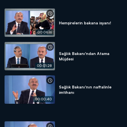
Hemşirelerin bakana isyanı!
00:06:16
Sağlık Bakanı'ndan Atama
Müjdesi
00:01:28
Sağlık Bakanı'nın naftalinle
imtihanı
00:00:40