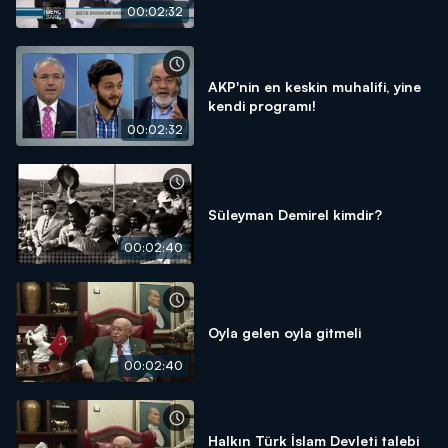
00:02:32
AKP'nin en keskin muhalifi, yine
kendi programı!
00:02:32
Süleyman Demirel kimdir?
00:02:40
Oyla gelen oyla gitmeli
00:02:40
Halkın Türk İslam Devleti talebi