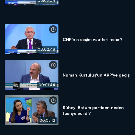
00:03:04
CHP'nin seçim vaatleri neler?
00:02:48
Numan Kurtuluş'un AKP'ye geçişi
00:01:44
Süheyl Batum partiden neden
tasfiye edildi?
00:03:12