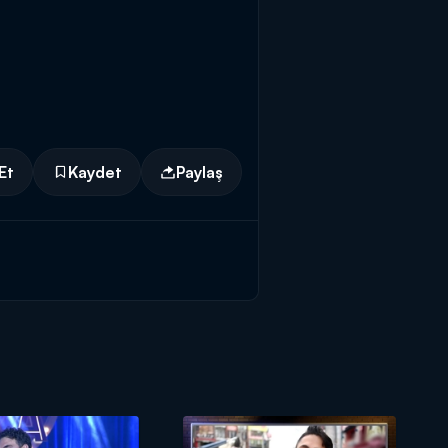
Et
Kaydet
Paylaş