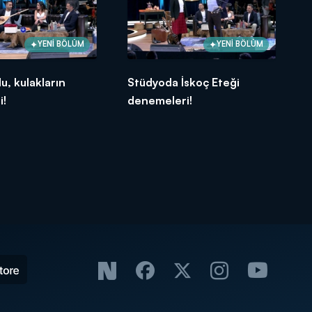
YENİ BÖLÜM
YENİ BÖLÜM
u, kulakların
Stüdyoda İskoç Eteği
i!
denemeleri!