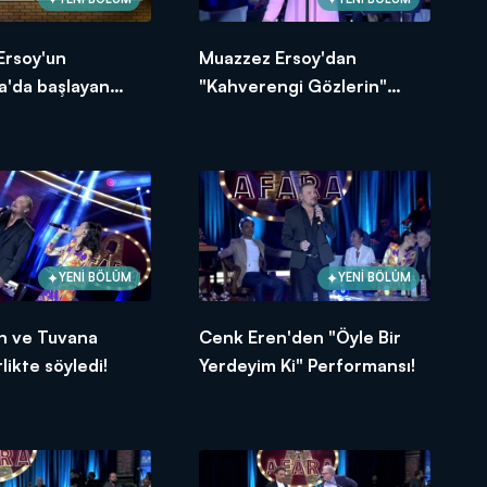
Ersoy'un
Muazzez Ersoy'dan
a'da başlayan
"Kahverengi Gözlerin"
üsü!
Performansı!
YENİ BÖLÜM
YENİ BÖLÜM
n ve Tuvana
Cenk Eren'den "Öyle Bir
likte söyledi!
Yerdeyim Ki" Performansı!