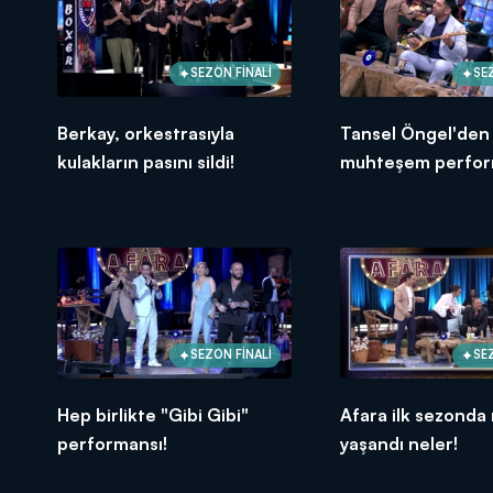
SEZON FİNALİ
SE
Berkay, orkestrasıyla
Tansel Öngel'den
kulakların pasını sildi!
muhteşem perfor
SEZON FİNALİ
SE
Hep birlikte "Gibi Gibi"
Afara ilk sezonda
performansı!
yaşandı neler!