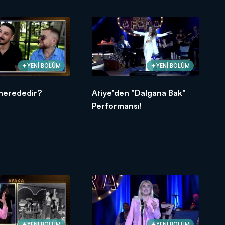
YENİ BÖLÜM
YENİ BÖLÜM
 nerededir?
Atiye'den "Dalgana Bak"
Performansı!
YENİ BÖLÜM
YENİ BÖLÜM