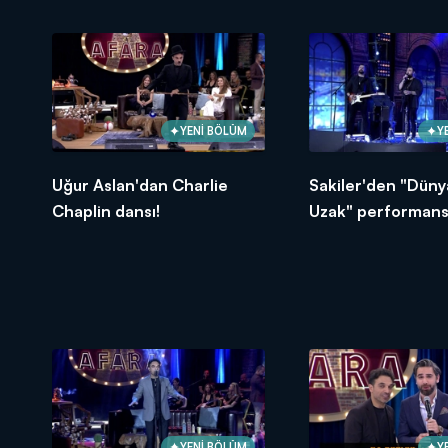
YENİ BÖLÜM
Y
Uğur Aslan'dan Charlie
Sakiler'den "Dün
Chaplin dansı!
Uzak" performans
YENİ BÖLÜM
Y