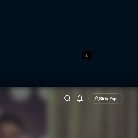
X
Giriş Yap