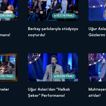
ZON FİNALİ
SEZON FİNALİ
Berkay şarkılarıyla stüdyoyu
Uğur Asl
mans!
coşturdu!
Gözlerini
performa
ZON FİNALİ
SEZON FİNALİ
 neler
Uğur Aslan'dan "Halkalı
Muhteşem
Şeker" Performansı!
attılar!