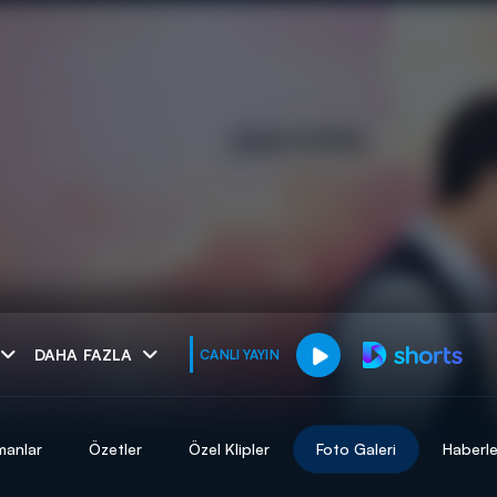
muhteşem ikili
DAHA FAZLA
CANLI YAYIN
I
manlar
Özetler
Özel Klipler
Foto Galeri
Haberle