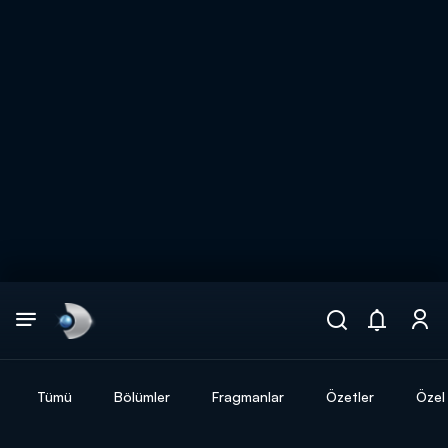
Arama
muhteşem ikili
ARAMA SONUÇLARI
Tümü
Bölümler
Fragmanlar
Özetler
Özel 
DİĞER SONUÇLAR