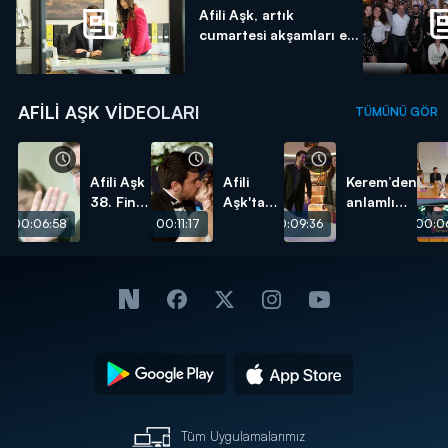
Afili Aşk, artık
cumartesi akşamları e...
AFILI AŞK VIDEOLARI
TÜMÜNÜ GÖR
Afili Aşk
Afili
Kerem’den
38. Final
Aşk'ta
anlamlı
Bölüm
mutlu
sürpriz!
00:06:58
00:11:17
00:09:36
00:06
Kamera
son!
Arkası
Tüm Uygulamalarımız