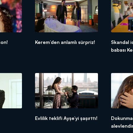
son!
Kerem’den anlamlı sürpriz!
Skandal i
babası Ke
n
Evlilik teklifi Ayşe’yi şaşırttı!
Dokunma t
alevlendir