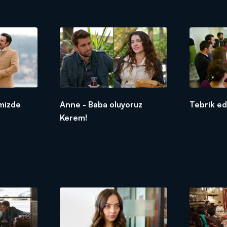
imizde
Anne - Baba oluyoruz
Tebrik ed
Kerem!