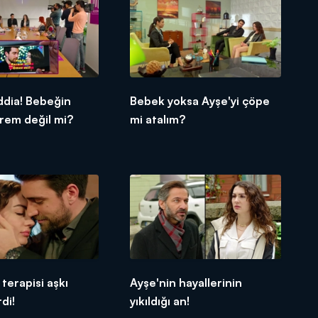
ddia! Bebeğin
Bebek yoksa Ayşe'yi çöpe
rem değil mi?
mi atalım?
erapisi aşkı
Ayşe'nin hayallerinin
di!
yıkıldığı an!