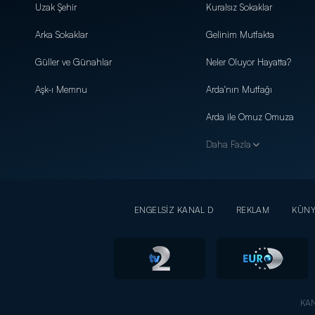
Uzak Şehir
Kuralsız Sokaklar
Arka Sokaklar
Gelinim Mutfakta
Güller ve Günahlar
Neler Oluyor Hayatta?
Aşk-ı Memnu
Arda'nın Mutfağı
Arda ile Omuz Omuza
Daha Fazla
ENGELSİZ KANAL D
REKLAM
KÜN
KAN