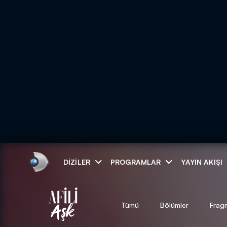
Arama
DIZILER
PROGRAMLAR
YAYIN AKIŞI
ARAMA SONUÇLAR
Tümü
Bölümler
Frag