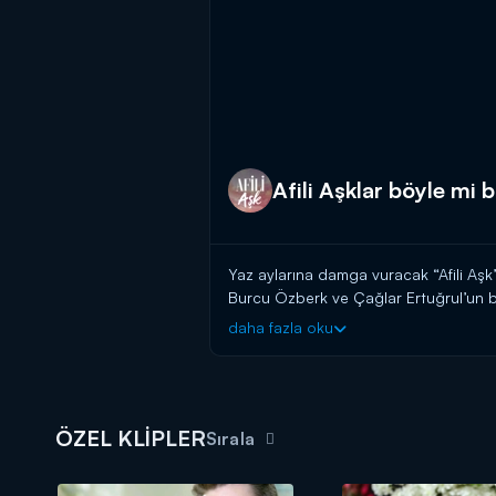
Afili Aşklar böyle mi 
Yaz aylarına damga vuracak “Afili Aşk”
Burcu Özberk ve Çağlar Ertuğrul’un baş
daha fazla oku
Afili Aşk 12 Haziran Çarşamba saat 
ÖZEL KLİPLER
Sırala