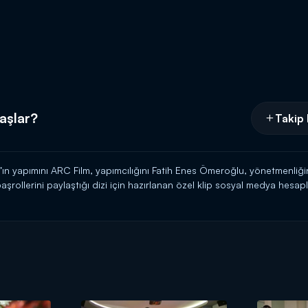
başlar?
Takip 
ın yapımını ARC Film, yapımcılığını Fatih Enes Ömeroğlu, yönetmenliğin
rollerini paylaştığı dizi için hazırlanan özel klip sosyal medya hesapl
20.00'da Kanal D'de başlıyor!