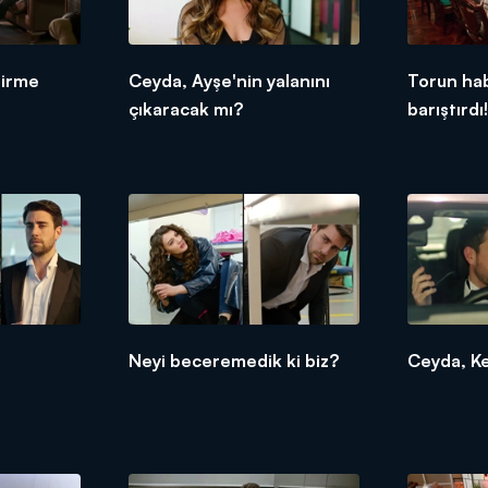
tirme
Ceyda, Ayşe'nin yalanını
Torun hab
çıkaracak mı?
barıştırdı
Neyi beceremedik ki biz?
Ceyda, Ke