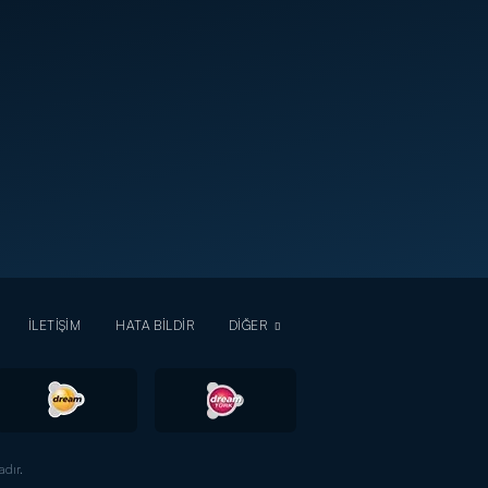
İLETİŞİM
HATA BİLDİR
DİĞER
dır.