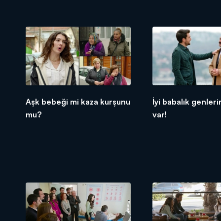
Aşk bebeği mi kaza kurşunu
İyi babalık genler
mu?
var!