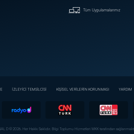
Tüm Uygulamalarımız
YE
İZLEYİCİ TEMSİLCİSİ
KİŞİSEL VERİLERİN KORUNMASI
YARDIM
AL D © 2026. Her Hakkı Saklıdır.
Bilgi Toplumu Hizmetleri MKK tarafından sağlanmakta