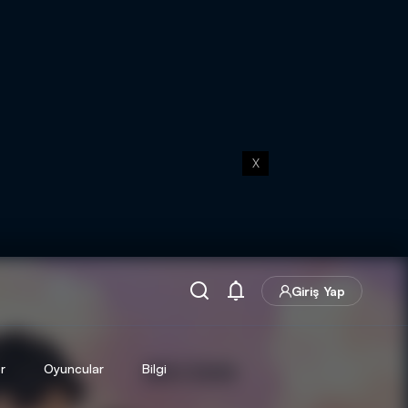
X
Giriş Yap
r
Oyuncular
Bilgi