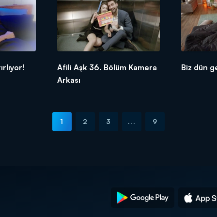
rlıyor!
Afili Aşk 36. Bölüm Kamera
Biz dün g
Arkası
1
2
3
...
9