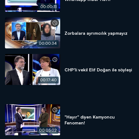
00:00:31
Zorbalara ayrımcılık yapmayız
00:00:34
CHP'li vekil Elif Doğan ile söyleşi
00:17:40
"Hayır" diyen Kamyoncu
Fenomen!
00:05:02