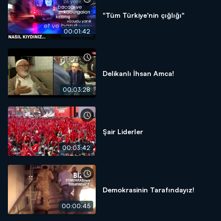
"Tüm Türkiye'nin çığlığı"
00:01:42
Delikanlı İhsan Amca!
00:03:28
Şair Liderler
00:03:42
Demokrasinin Tarafındayız!
00:00:45