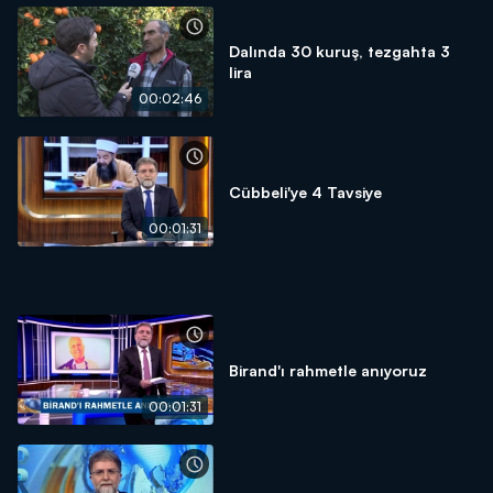
Dalında 30 kuruş, tezgahta 3
lira
00:02:46
Cübbeli'ye 4 Tavsiye
00:01:31
Birand'ı rahmetle anıyoruz
00:01:31