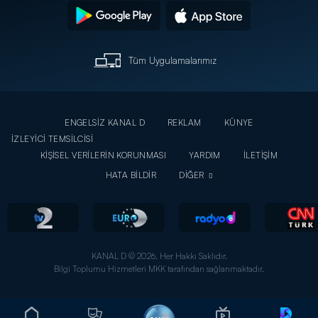
Tüm Uygulamalarımız
ENGELSİZ KANAL D
REKLAM
KÜNYE
İZLEYİCİ TEMSİLCİSİ
KİŞİSEL VERİLERİN KORUNMASI
YARDIM
İLETİŞİM
HATA BİLDİR
DİĞER
KANAL D © 2026. Her Hakkı Saklıdır.
Bilgi Toplumu Hizmetleri MKK tarafından sağlanmaktadır.