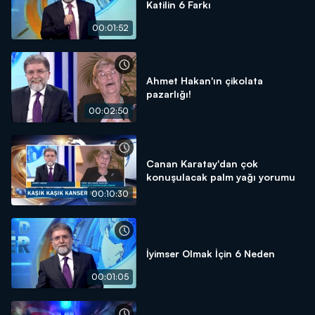
Katilin 6 Farkı
00:01:52
Ahmet Hakan'ın çikolata
pazarlığı!
00:02:50
Canan Karatay'dan çok
konuşulacak palm yağı yorumu
00:10:30
İyimser Olmak İçin 6 Neden
00:01:05