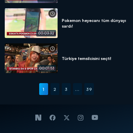
Pokemon heyecanı tüm dünyayı
sardı!
00:03:32
Türkiye temsilcisini seçti!
00:01:53
1
2
3
...
39