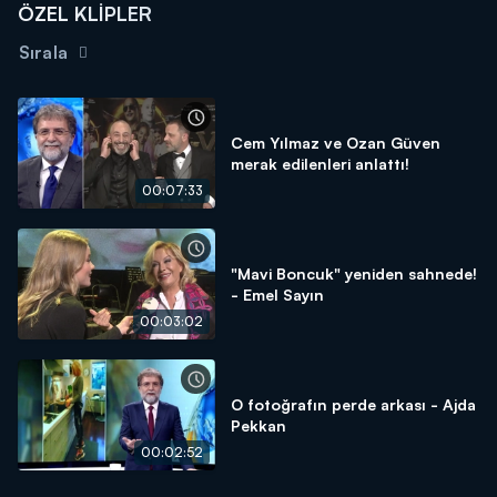
ÖZEL KLİPLER
Sırala
Cem Yılmaz ve Ozan Güven
merak edilenleri anlattı!
00:07:33
"Mavi Boncuk" yeniden sahnede!
- Emel Sayın
00:03:02
O fotoğrafın perde arkası - Ajda
Pekkan
00:02:52