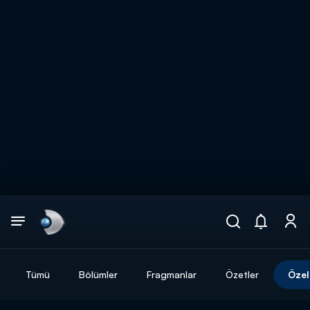
Arama
muhteşem ikili
ARAMA SONUÇLARI
Tümü
Bölümler
Fragmanlar
Özetler
Özel
DİĞER SONUÇLAR