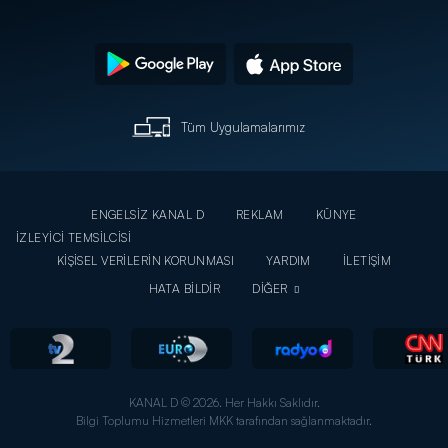
Tüm Uygulamalarımız
ENGELSİZ KANAL D
REKLAM
KÜNYE
İZLEYİCİ TEMSİLCİSİ
KİŞİSEL VERİLERİN KORUNMASI
YARDIM
İLETİŞİM
HATA BİLDİR
DİĞER
KANAL D © 2026. Her Hakkı Saklıdır.
Bilgi Toplumu Hizmetleri MKK tarafından sağlanmaktadır.