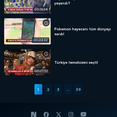
yaşandı?
00:15:34
Pokemon heyecanı tüm dünyayı
sardı!
00:03:32
Türkiye temsilcisini seçti!
00:01:53
1
2
3
...
39