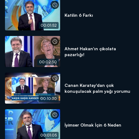
Katilin 6 Farkı
00:01:52
Ahmet Hakan'ın çikolata
pazarlığı!
00:02:50
Canan Karatay'dan çok
konuşulacak palm yağı yorumu
00:10:30
İyimser Olmak İçin 6 Neden
00:01:05