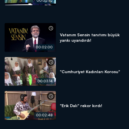
00:02:52
Vatanım Sensin tanıtımı büyük
yankı uyandırdı!
00:02:00
"Cumhuriyet Kadınları Korosu"
00:03:14
"Erik Dalı" rekor kırdı!
00:02:48