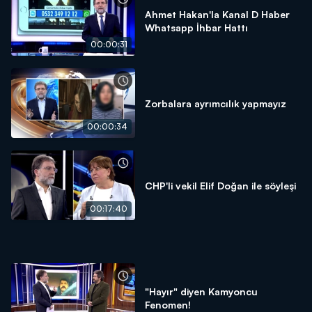
Ahmet Hakan'la Kanal D Haber
Whatsapp İhbar Hattı
00:00:31
Zorbalara ayrımcılık yapmayız
00:00:34
CHP'li vekil Elif Doğan ile söyleşi
00:17:40
"Hayır" diyen Kamyoncu
Fenomen!