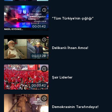
"Tüm Türkiye'nin çığlığı"
00:01:42
Delikanlı İhsan Amca!
00:03:28
Şair Liderler
00:03:42
Demokrasinin Tarafındayız!