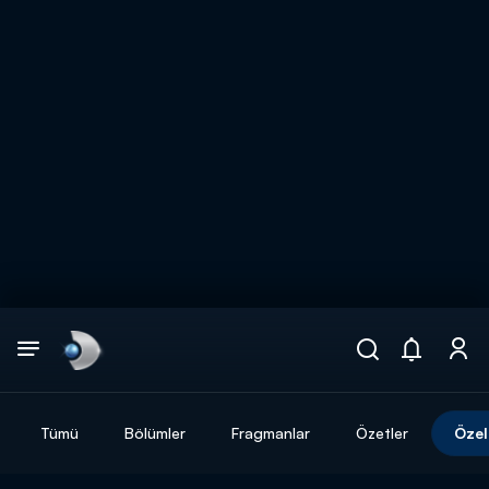
Arama
muhteşem ikili
ARAMA SONUÇLARI
Tümü
Bölümler
Fragmanlar
Özetler
Özel
DİĞER SONUÇLAR