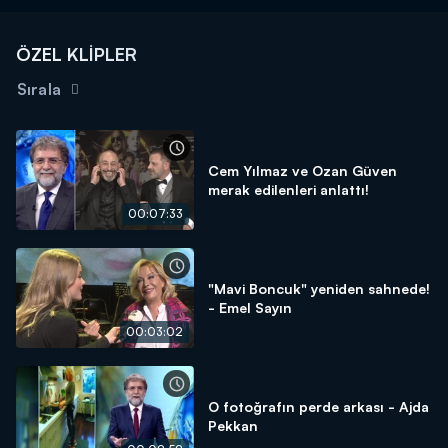
ÖZEL KLİPLER
Sırala
Cem Yılmaz ve Ozan Güven
merak edilenleri anlattı!
00:07:33
"Mavi Boncuk" yeniden sahnede!
- Emel Sayın
00:03:02
O fotoğrafın perde arkası - Ajda
Pekkan