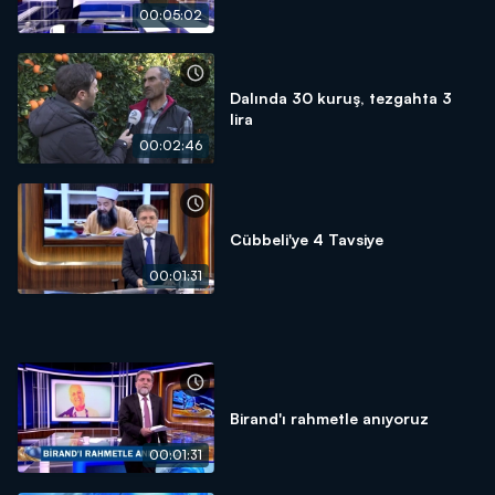
00:05:02
Dalında 30 kuruş, tezgahta 3
lira
00:02:46
Cübbeli'ye 4 Tavsiye
00:01:31
Birand'ı rahmetle anıyoruz
00:01:31