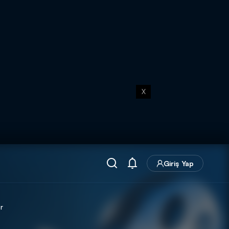
X
Giriş Yap
r