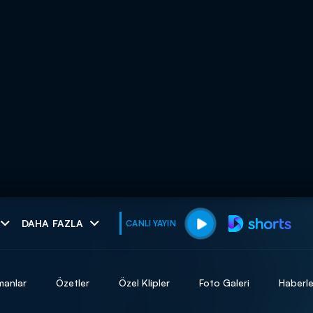
muhteşem ikili
DAHA FAZLA
CANLI YAYIN
I
manlar
Özetler
Özel Klipler
Foto Galeri
Haberle