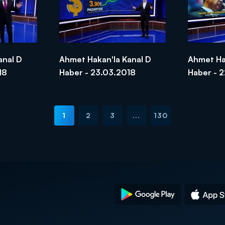
anal D
Ahmet Hakan'la Kanal D
Ahmet Ha
18
Haber - 23.03.2018
Haber - 
1
2
3
...
130