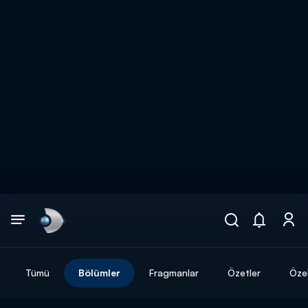
Arama
muhteşem ikili
ARAMA SONUÇLARI
Tümü
Bölümler
Fragmanlar
Özetler
Özel
DİĞER SONUÇLAR