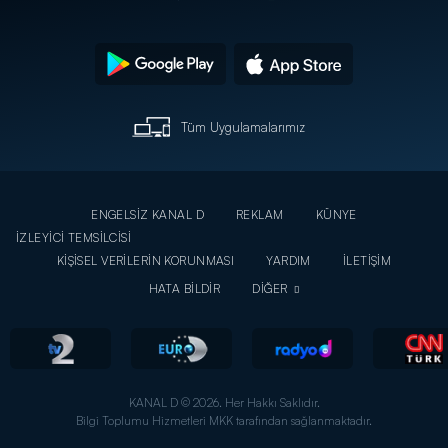
Tüm Uygulamalarımız
ENGELSİZ KANAL D
REKLAM
KÜNYE
İZLEYİCİ TEMSİLCİSİ
KİŞİSEL VERİLERİN KORUNMASI
YARDIM
İLETİŞİM
HATA BİLDİR
DİĞER
KANAL D © 2026. Her Hakkı Saklıdır.
Bilgi Toplumu Hizmetleri MKK tarafından sağlanmaktadır.