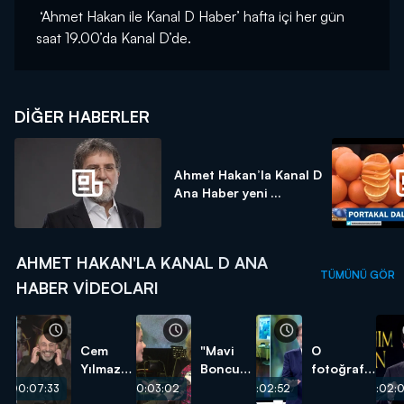
‘Ahmet Hakan ile Kanal D Haber’ hafta içi her gün
saat 19.00’da Kanal D’de.
DIĞER HABERLER
Ahmet Hakan’la Kanal D
Ana Haber yeni ...
AHMET HAKAN'LA KANAL D ANA
TÜMÜNÜ GÖR
HABER VIDEOLARI
Cem
"Mavi
O
Yılmaz
Boncuk"
fotoğrafın
ve Ozan
yeniden
perde
00:07:33
00:03:02
00:02:52
00:02: