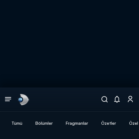
Arama
muhteşem ikili
ARAMA SONUÇLARI
Tümü
Bölümler
Fragmanlar
Özetler
Özel 
DİĞER SONUÇLAR