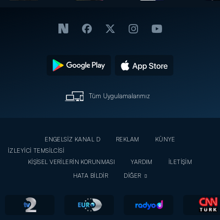
Güven
sahnede!
arkası -
merak
- Emel
Ajda
edilenleri
Sayın
Pekkan
anlattı!
Tüm Uygulamalarımız
ENGELSİZ KANAL D
REKLAM
KÜNYE
İZLEYİCİ TEMSİLCİSİ
KİŞİSEL VERİLERİN KORUNMASI
YARDIM
İLETİŞİM
HATA BİLDİR
DİĞER