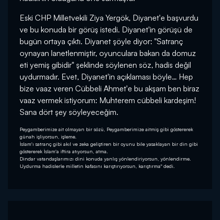
Eski CHP Milletvekili Ziya Yergök, Diyanet'e başvurdu
ve bu konuda bir görüş istedi. Diyanet'in görüşü de
bugün ortaya çıktı. Diyanet şöyle diyor: "Satranç
oynayan lanetlenmiştir, oyunculara bakan da domuz
eti yemiş gibidir" şeklinde söylenen söz, hadis değil
uydurmadır. Evet, Diyanet'in açıklaması böyle… Hep
bize vaaz veren Cübbeli Ahmet'e bu akşam ben biraz
vaaz vermek istiyorum: Muhterem cübbeli kardeşim!
Sana dört şey söyleyeceğim.
Peygamberimize ait olmayan bir sözü, Peygamberimize aitmiş gibi göstererek
günah işliyorsun, işleme.
İslam'ı satranç gibi akıl ve zeka geliştiren bir oyunu bile yasaklayan bir din gibi
göstererek İslam'a iftira atıyorsun, atma.
Dindar vatandaşlarımızı dini konuda yanlış yönlendiriyorsun, yönlendirme.
Uydurma hadislerle milletin kafasını karıştırıyorsun, karıştırma" dedi.