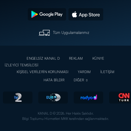
Tüm Uygulamalarımız
ENGELSİZ KANAL D
REKLAM
KÜNYE
İZLEYİCİ TEMSİLCİSİ
KİŞİSEL VERİLERİN KORUNMASI
YARDIM
İLETİŞİM
HATA BİLDİR
DİĞER
KANAL D © 2026. Her Hakkı Saklıdır.
Bilgi Toplumu Hizmetleri MKK tarafından sağlanmaktadır.