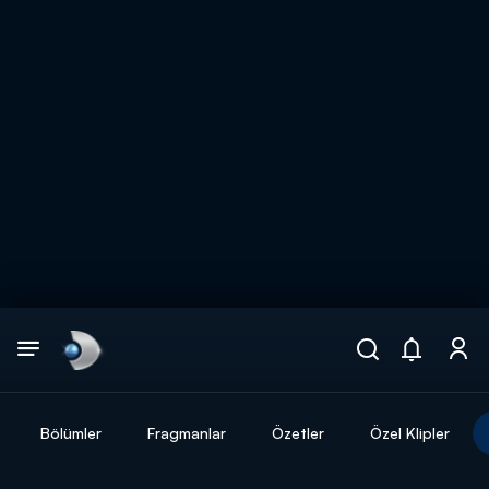
Arama
muhteşem ikili
ARAMA SONUÇLARI
Bölümler
Fragmanlar
Özetler
Özel Klipler
DİĞER SONUÇLAR