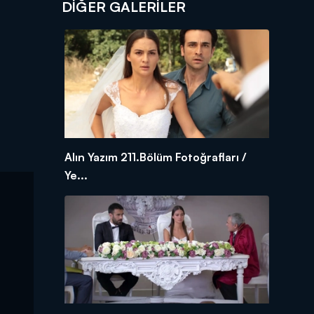
DİĞER GALERİLER
Alın Yazım 211.Bölüm Fotoğrafları /
Ye...