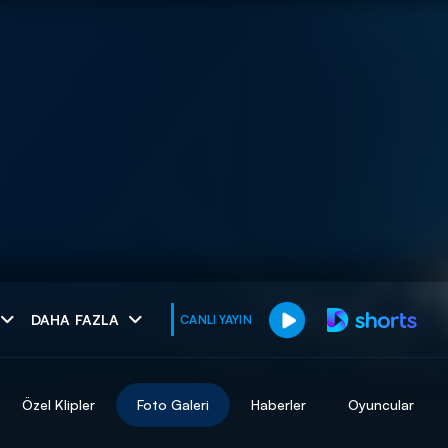
muhteşem ikili
DAHA FAZLA
CANLI YAYIN
I
Özel Klipler
Foto Galeri
Haberler
Oyuncular