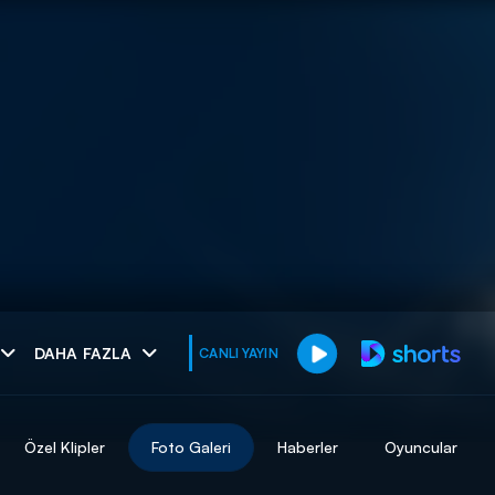
muhteşem ikili
DAHA FAZLA
CANLI YAYIN
I
Özel Klipler
Foto Galeri
Haberler
Oyuncular