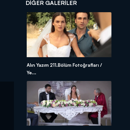
DİĞER GALERİLER
n
Alın Yazım 211.Bölüm Fotoğrafları /
Ye...