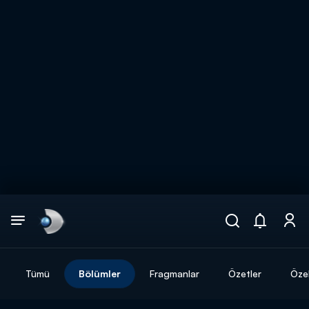
Arama
muhteşem ikili
ARAMA SONUÇLARI
Tümü
Bölümler
Fragmanlar
Özetler
Özel
DİĞER SONUÇLAR