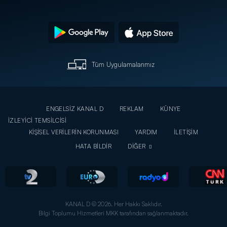
Tüm Uygulamalarımız
ENGELSİZ KANAL D
REKLAM
KÜNYE
İZLEYİCİ TEMSİLCİSİ
KİŞİSEL VERİLERİN KORUNMASI
YARDIM
İLETİŞİM
HATA BİLDİR
DİĞER
KANAL D © 2026. Her Hakkı Saklıdır.
Bilgi Toplumu Hizmetleri MKK tarafından sağlanmaktadır.