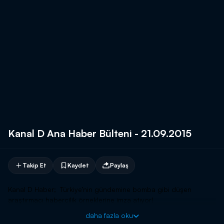
Kanal D Ana Haber Bülteni - 21.09.2015
Takip Et
Kaydet
Paylaş
Kanal D Haber; Türkiye’nin gündemine bomba gibi düşen
araştırmacı habercilik örneklerine imza atıyor!
daha fazla oku