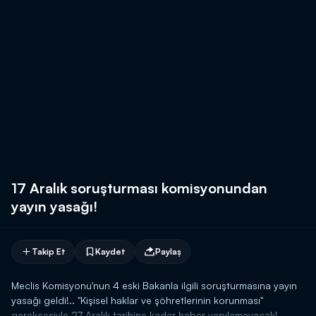
17 Aralık soruşturması komisyonundan
yayın yasağı!
Takip Et
Kaydet
Paylaş
Meclis Komisyonu'nun 4 eski Bakanla ilgili soruşturmasına yayın
yasağı geldi!.. "Kişisel haklar ve şöhretlerinin korunması"
gerekçesiyle 27 Aralık tarihine kadar haber yapılamayacak!..