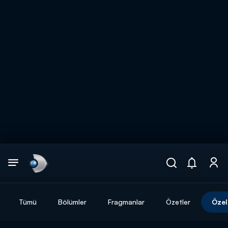
Arama
muhteşem ikili
ARAMA SONUÇLARI
Tümü
Bölümler
Fragmanlar
Özetler
Özel
DİĞER SONUÇLAR