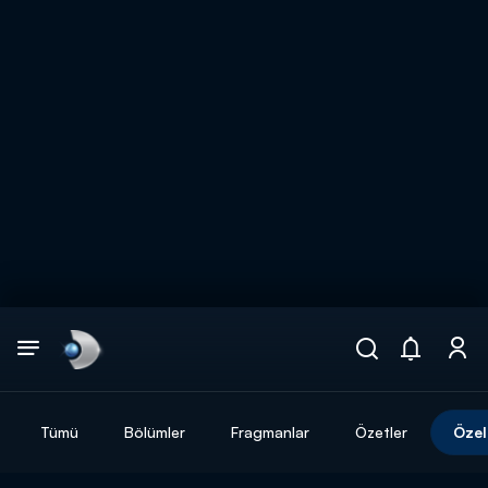
Arama
muhteşem ikili
ARAMA SONUÇLARI
Tümü
Bölümler
Fragmanlar
Özetler
Özel
DİĞER SONUÇLAR