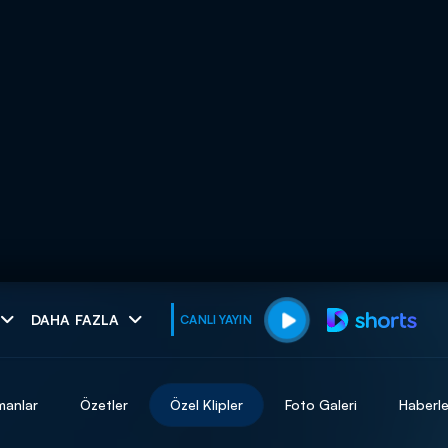
muhteşem ikili
DAHA FAZLA
CANLI YAYIN
I
manlar
Özetler
Özel Klipler
Foto Galeri
Haberle