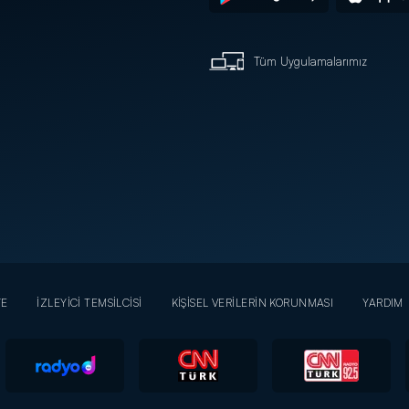
Tüm Uygulamalarımız
YE
İZLEYİCİ TEMSİLCİSİ
KİŞİSEL VERİLERİN KORUNMASI
YARDIM