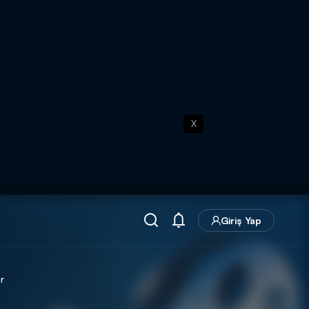
X
Giriş Yap
r