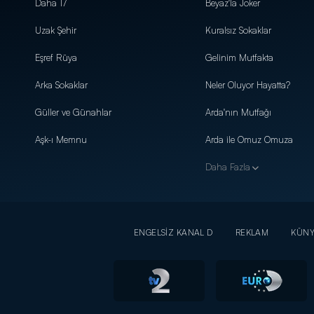
Daha 17
Beyaz'la Joker
Uzak Şehir
Kuralsız Sokaklar
Eşref Rüya
Gelinim Mutfakta
Arka Sokaklar
Neler Oluyor Hayatta?
Güller ve Günahlar
Arda'nın Mutfağı
Aşk-ı Memnu
Arda ile Omuz Omuza
Daha Fazla
ENGELSİZ KANAL D
REKLAM
KÜN