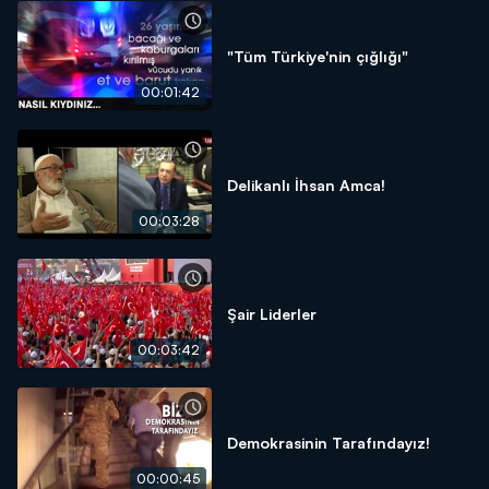
"Tüm Türkiye'nin çığlığı"
00:01:42
Delikanlı İhsan Amca!
00:03:28
Şair Liderler
00:03:42
Demokrasinin Tarafındayız!
00:00:45