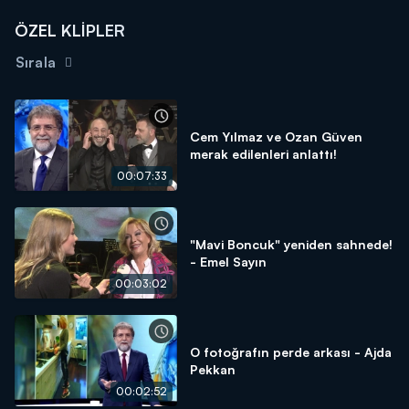
ÖZEL KLİPLER
Sırala
Cem Yılmaz ve Ozan Güven
merak edilenleri anlattı!
00:07:33
"Mavi Boncuk" yeniden sahnede!
- Emel Sayın
00:03:02
O fotoğrafın perde arkası - Ajda
Pekkan
00:02:52