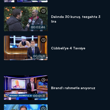
Dalında 30 kuruş, tezgahta 3
lira
00:02:46
Cübbeli'ye 4 Tavsiye
00:01:31
Birand'ı rahmetle anıyoruz
00:01:31