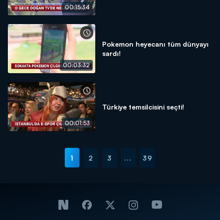
00:15:34
Pokemon heyecanı tüm dünyayı
sardı!
00:03:32
Türkiye temsilcisini seçti!
00:01:53
1
2
3
...
39