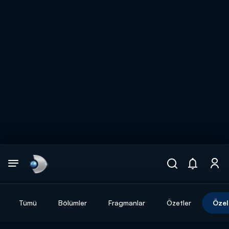
Arama
muhteşem ikili
ARAMA SONUÇLARI
Tümü
Bölümler
Fragmanlar
Özetler
Özel
DİĞER SONUÇLAR