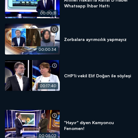
Whatsapp İhbar Hattı
00:00:31
Zorbalara ayrımcılık yapmayız
00:00:34
CHP'li vekil Elif Doğan ile söyleşi
00:17:40
"Hayır" diyen Kamyoncu
Fenomen!
00:05:02