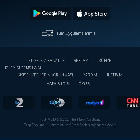
Tüm Uygulamalarımız
ENGELSİZ KANAL D
REKLAM
KÜNYE
İZLEYİCİ TEMSİLCİSİ
KİŞİSEL VERİLERİN KORUNMASI
YARDIM
İLETİŞİM
HATA BİLDİR
DİĞER
KANAL D © 2026. Her Hakkı Saklıdır.
Bilgi Toplumu Hizmetleri MKK tarafından sağlanmaktadır.