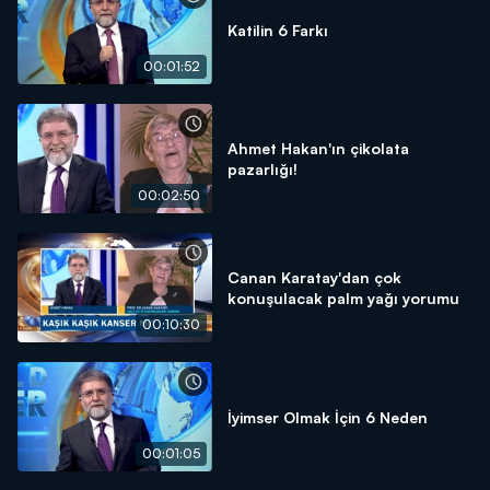
Katilin 6 Farkı
00:01:52
Ahmet Hakan'ın çikolata
pazarlığı!
00:02:50
Canan Karatay'dan çok
konuşulacak palm yağı yorumu
00:10:30
İyimser Olmak İçin 6 Neden
00:01:05