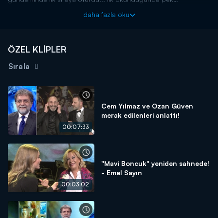
anlaşılamayan bu 10 madde ne anlama geliyor? İşte Hükümet ile
daha fazla oku
HDP ve PKK'nın anlaştığı 10 maddenin şifreleri ve siyasilerin 10
madde yorumu!
ÖZEL KLİPLER
Sırala
Cem Yılmaz ve Ozan Güven
merak edilenleri anlattı!
00:07:33
"Mavi Boncuk" yeniden sahnede!
- Emel Sayın
00:03:02