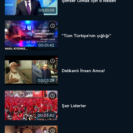
İyimser Olmak İçin 6 Neden
00:01:05
"Tüm Türkiye'nin çığlığı"
00:01:42
Delikanlı İhsan Amca!
00:03:28
Şair Liderler
00:03:42