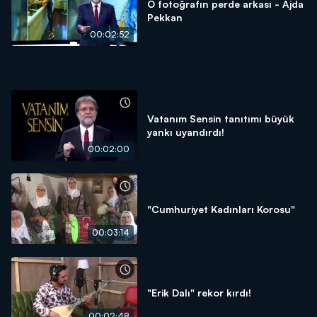
O fotoğrafın perde arkası - Ajda
Pekkan
00:02:52
Vatanım Sensin tanıtımı büyük
yankı uyandırdı!
00:02:00
"Cumhuriyet Kadınları Korosu"
00:03:14
"Erik Dalı" rekor kırdı!
00:02:48