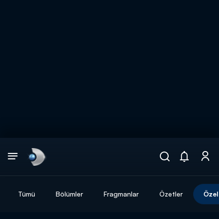
Arama
muhteşem ikili
ARAMA SONUÇLARI
Tümü
Bölümler
Fragmanlar
Özetler
Özel
DİĞER SONUÇLAR