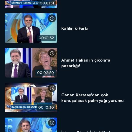
00:01:31
Katilin 6 Farkı
00:01:52
Ahmet Hakan'ın çikolata
pazarlığı!
00:02:50
Canan Karatay'dan çok
konuşulacak palm yağı yorumu
00:10:30