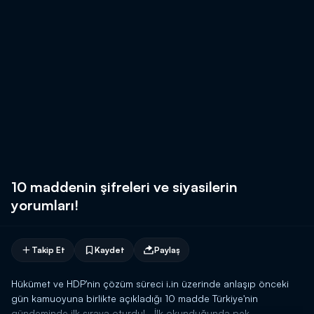
10 maddenin şifreleri ve siyasilerin
yorumları!
Takip Et
Kaydet
Paylaş
Hükümet ve HDP'nin çözüm süreci i.in üzerinde anlaşıp önceki
gün kamuoyuna birlikte açıkladığı 10 madde Türkiye'nin
gündeminde ilk sıraya oturdu!.. İlk okunduğunda pek