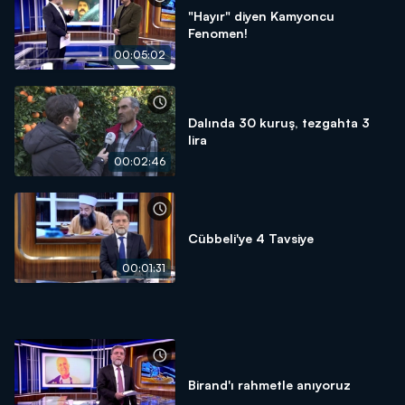
"Hayır" diyen Kamyoncu
Fenomen!
00:05:02
Dalında 30 kuruş, tezgahta 3
lira
00:02:46
Cübbeli'ye 4 Tavsiye
00:01:31
Birand'ı rahmetle anıyoruz