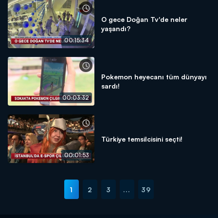
O gece Doğan Tv'de neler
yaşandı?
00:15:34
Pokemon heyecanı tüm dünyayı
sardı!
00:03:32
Türkiye temsilcisini seçti!
00:01:53
1
2
3
...
39