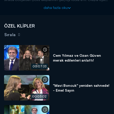
soruşturma başlatıldı.
daha fazla oku
ÖZEL KLİPLER
Sırala
Cem Yılmaz ve Ozan Güven
merak edilenleri anlattı!
00:07:33
"Mavi Boncuk" yeniden sahnede!
- Emel Sayın
00:03:02