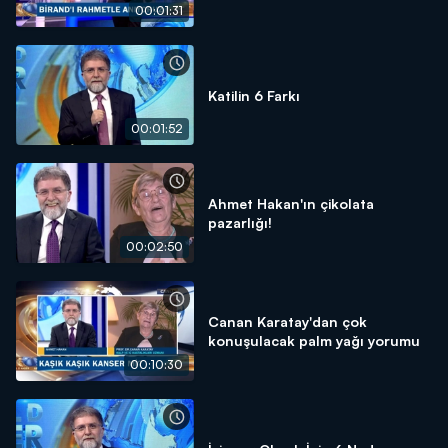
00:01:31
Katilin 6 Farkı
00:01:52
Ahmet Hakan'ın çikolata
pazarlığı!
00:02:50
Canan Karatay'dan çok
konuşulacak palm yağı yorumu
00:10:30