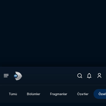
Arama
muhteşem ikili
ARAMA SONUÇLARI
Tümü
Bölümler
Fragmanlar
Özetler
Özel
DİĞER SONUÇLAR