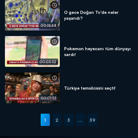
O gece Doğan Tv'de neler
yaşandı?
00:15:34
Pokemon heyecanı tüm dünyayı
sardı!
00:03:32
Türkiye temsilcisini seçti!
00:01:53
1
2
3
...
39