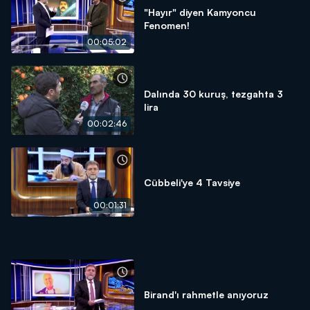
"Hayır" diyen Kamyoncu
Fenomen!
00:05:02
Dalında 30 kuruş, tezgahta 3
lira
00:02:46
Cübbeli'ye 4 Tavsiye
00:01:31
Birand'ı rahmetle anıyoruz