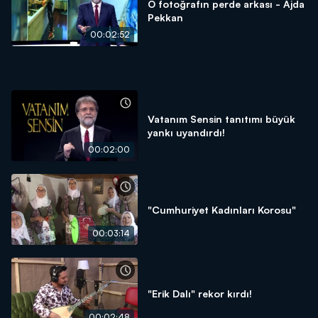
O fotoğrafın perde arkası - Ajda
Pekkan
00:02:52
Vatanım Sensin tanıtımı büyük
yankı uyandırdı!
00:02:00
"Cumhuriyet Kadınları Korosu"
00:03:14
"Erik Dalı" rekor kırdı!
00:02:48