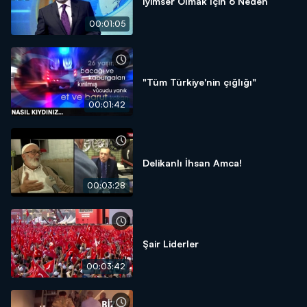
İyimser Olmak İçin 6 Neden
00:01:05
"Tüm Türkiye'nin çığlığı"
00:01:42
Delikanlı İhsan Amca!
00:03:28
Şair Liderler
00:03:42