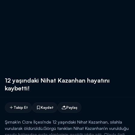
12 yaşındaki Nihat Kazanhan hayatını
kaybetti!
Takip Et
Kaydet
Paylaş
Şırnak'ın Cizre İlçesi'nde 12 yaşındaki Nihat Kazanhan, silahla
vurularak öldürüldü.Görgü tanıkları Nihat Kazanhan'ın vurulduğu
sırada bölgeden polis ekiplerinin geçtiği iddia etti. Olayla ilgili