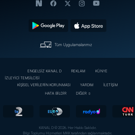
Tüm Uygulamalarımız
ENGELSİZ KANAL D
REKLAM
KÜNYE
İZLEYİCİ TEMSİLCİSİ
KİŞİSEL VERİLERİN KORUNMASI
YARDIM
İLETİŞİM
HATA BİLDİR
DİĞER
KANAL D © 2026. Her Hakkı Saklıdır.
Bilgi Toplumu Hizmetleri MKK tarafından sağlanmaktadır.