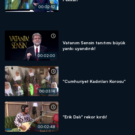
00:02:52
Vatanım Sensin tanıtımı büyük
yankı uyandırdı!
00:02:00
"Cumhuriyet Kadınları Korosu"
00:03:14
"Erik Dalı" rekor kırdı!
00:02:48