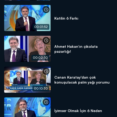
Katilin 6 Farkı
00:01:52
Ahmet Hakan'ın çikolata
pazarlığı!
00:02:50
Canan Karatay'dan çok
konuşulacak palm yağı yorumu
00:10:30
İyimser Olmak İçin 6 Neden