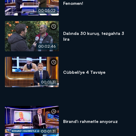
Fenomen!
00:05:02
Dalında 30 kuruş, tezgahta 3
lira
00:02:46
Cübbeli'ye 4 Tavsiye
00:01:31
Birand'ı rahmetle anıyoruz
00:01:31