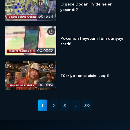
O gece Doğan Tv'de neler
yaşandı?
00:15:34
Pokemon heyecanı tüm dünyayı
sardı!
00:03:32
Türkiye temsilcisini seçti!
00:01:53
1
2
3
...
39