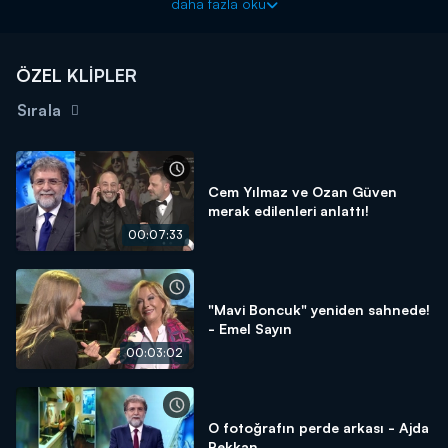
daha fazla oku
ÖZEL KLİPLER
Sırala
Cem Yılmaz ve Ozan Güven
merak edilenleri anlattı!
00:07:33
"Mavi Boncuk" yeniden sahnede!
- Emel Sayın
00:03:02
O fotoğrafın perde arkası - Ajda
Pekkan