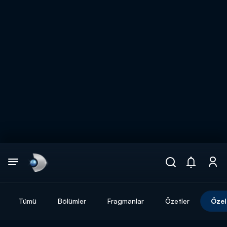
Arama
muhteşem ikili
ARAMA SONUÇLARI
Tümü
Bölümler
Fragmanlar
Özetler
Özel
DİĞER SONUÇLAR