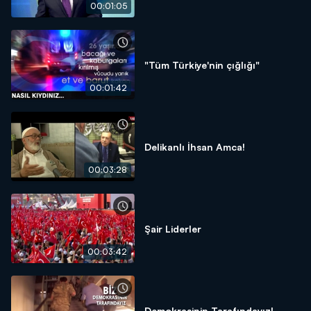
00:01:05
"Tüm Türkiye'nin çığlığı"
00:01:42
Delikanlı İhsan Amca!
00:03:28
Şair Liderler
00:03:42
Demokrasinin Tarafındayız!